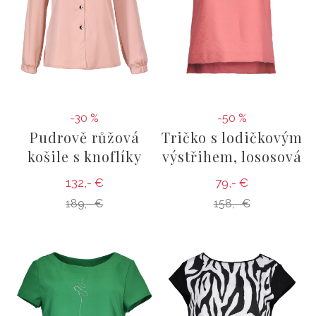
-30 %
-50 %
Pudrově růžová
Tričko s lodičkovým
košile s knoflíky
výstřihem, lososová
132,- €
79,- €
189,- €
158,- €