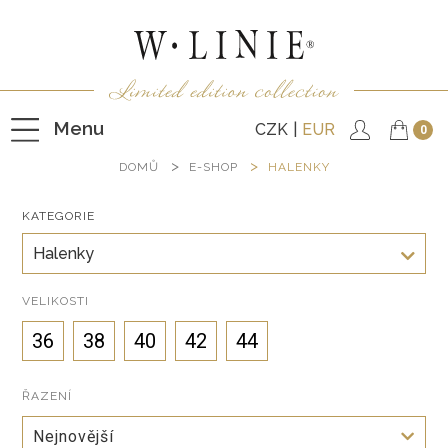
Menu
CZK
EUR
0
DOMŮ
E-SHOP
HALENKY
KATEGORIE
HALENKY
Halenky
TRIČKA
NEPODŠITÉ KABÁTKY
VELIKOSTI
PODŠITÉ KABÁTKY
36
38
40
42
44
VESTY
ŘAZENÍ
KALHOTY
Nejnovější
SUKNĚ