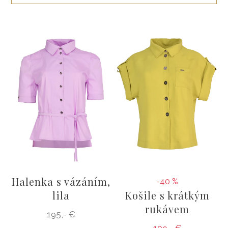
ŠATY
KABÁTY, BUNDY
DOPLŇKY
DÁRKOVÉ POUKAZY
Halenka s vázáním,
-40 %
lila
Košile s krátkým
rukávem
195,- €
109,- €