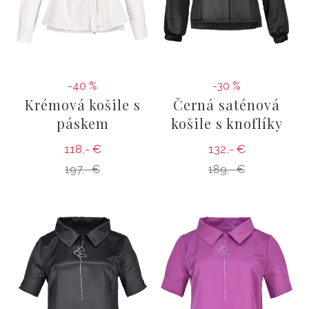
-40 %
-30 %
Krémová košile s
Černá saténová
páskem
košile s knoflíky
118,- €
132,- €
197,- €
189,- €