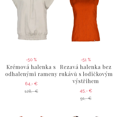
-50 %
-51 %
Krémová halenka s
Rezavá halenka bez
odhalenými rameny
rukávů s lodičkovým
výstřihem
64,- €
45,- €
128,- €
91,- €