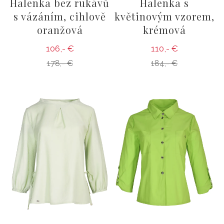
Halenka bez rukávů
Halenka s
s vázáním, cihlově
květinovým vzorem,
oranžová
krémová
106,- €
110,- €
178,- €
184,- €