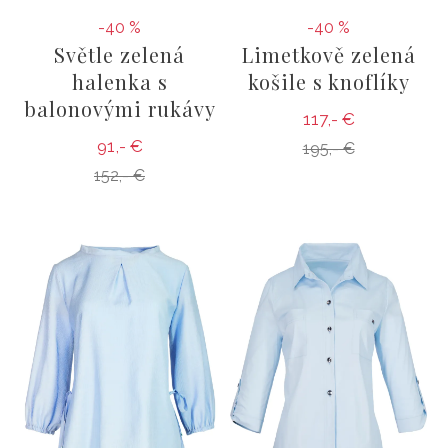
-40 %
-40 %
Světle zelená
Limetkově zelená
halenka s
košile s knoflíky
balonovými rukávy
117,- €
91,- €
195,- €
152,- €