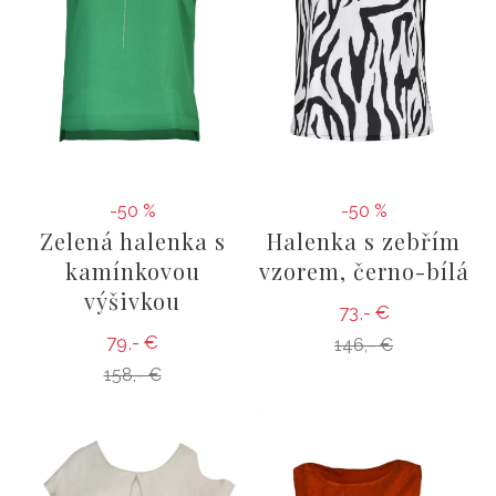
-50 %
-50 %
Zelená halenka s
Halenka s zebřím
kamínkovou
vzorem, černo-bílá
výšivkou
73,- €
79,- €
146,- €
158,- €