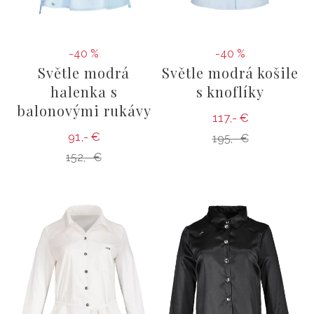
-40 %
-40 %
Světle modrá
Světle modrá košile
halenka s
s knoflíky
balonovými rukávy
117,- €
91,- €
195,- €
152,- €