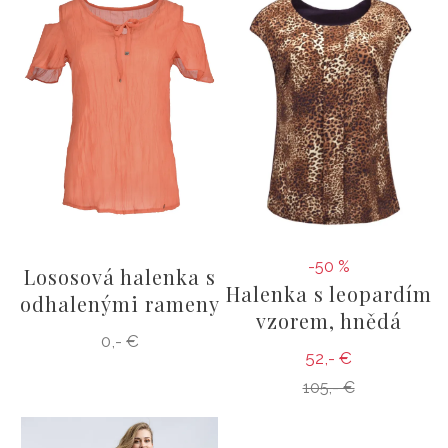
-50 %
Lososová halenka s
Halenka s leopardím
odhalenými rameny
vzorem, hnědá
0,- €
52,- €
105,- €