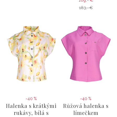
183,- €
-40 %
-40 %
Halenka s krátkými
Růžová halenka s
rukávy, bílá s
límečkem