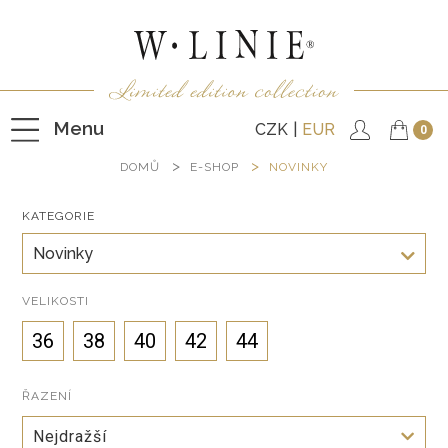
Menu
CZK
EUR
0
DOMŮ
E-SHOP
NOVINKY
KATEGORIE
HALENKY
Novinky
TRIČKA
NEPODŠITÉ KABÁTKY
VELIKOSTI
PODŠITÉ KABÁTKY
36
38
40
42
44
VESTY
ŘAZENÍ
KALHOTY
Nejdražší
SUKNĚ