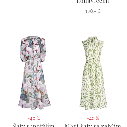
nohavicemi
178,- €
-40 %
-40 %
Šaty s motýlím
Maxi šaty se zebřím