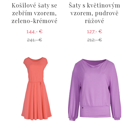
Košilové šaty se
Šaty s květinovým
zebřím vzorem,
vzorem, pudrově
zeleno-krémové
růžové
144,- €
127,- €
241,- €
212,- €