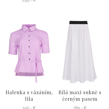
Halenka s vázáním,
Bílá maxi sukně s
lila
černým pasem
195,- €
189,- €