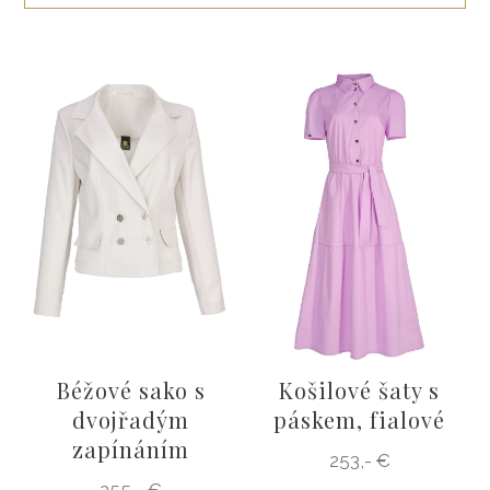
ŠATY
KABÁTY, BUNDY
DOPLŇKY
DÁRKOVÉ POUKAZY
Béžové sako s
Košilové šaty s
dvojřadým
páskem, fialové
zapínáním
253,- €
255,- €