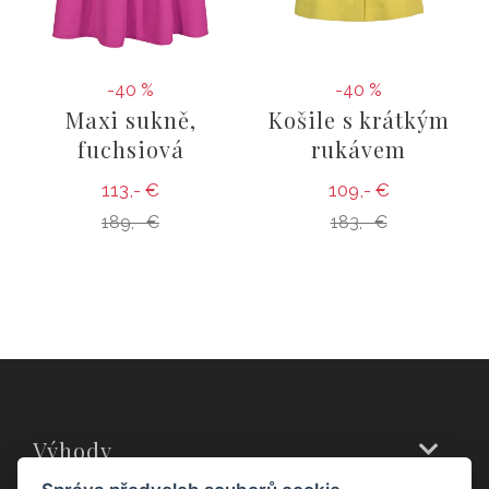
-40 %
-40 %
Maxi sukně,
Košile s krátkým
fuchsiová
rukávem
113,- €
109,- €
189,- €
183,- €
Výhody