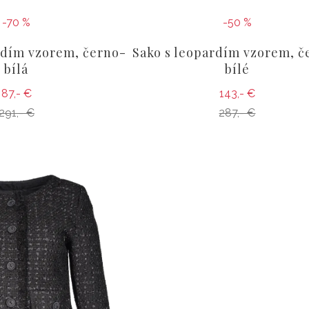
-70 %
-50 %
rdím vzorem, černo-
Sako s leopardím vzorem, č
bílá
bílé
87,- €
143,- €
291,- €
287,- €