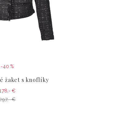
-40 %
é žaket s knoflíky
178,- €
297,- €