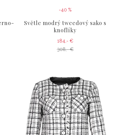
-40 %
erno-
Světle modrý tweedový sako s
knoflíky
184,- €
308,- €