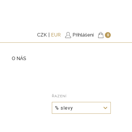
CZK
EUR
Přihlášení
0
O NÁS
KY
TRIČKA
ITÉ
PODŠITÉ KABÁTKY
KY
ŘAZENÍ
KALHOTY
% slevy
ŠATY
, BUNDY
DOPLŇKY
VÉ POUKAZY