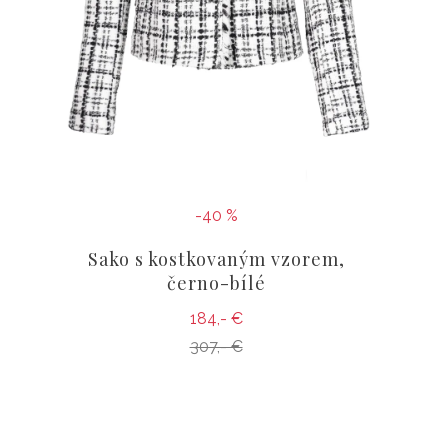
-40 %
Sako s kostkovaným vzorem,
černo-bílé
184,- €
307,- €