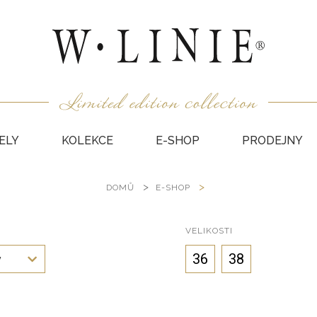
ELY
KOLEKCE
E-SHOP
PRODEJNY
DOMŮ
E-SHOP
HALEN
NEPODŠ
KABÁT
VELIKOSTI
VESTY
36
38
y
SUKNĚ
KABÁTY
DÁRKO