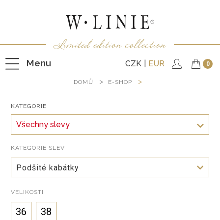
Menu
CZK
EUR
0
DOMŮ
E-SHOP
KATEGORIE
HALENKY
Všechny slevy
TRIČKA
NEPODŠITÉ KABÁTKY
KATEGORIE SLEV
PODŠITÉ KABÁTKY
Podšité kabátky
VESTY
VELIKOSTI
KALHOTY
36
38
SUKNĚ