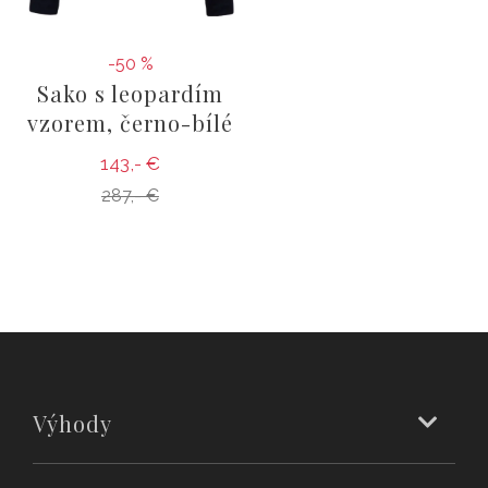
-50 %
Sako s leopardím
vzorem, černo-bílé
143,- €
287,- €
Výhody