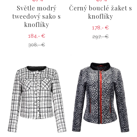
Světle modrý
Černý bouclé žaket s
tweedový sako s
knoflíky
knoflíky
178,- €
184,- €
297,- €
308,- €