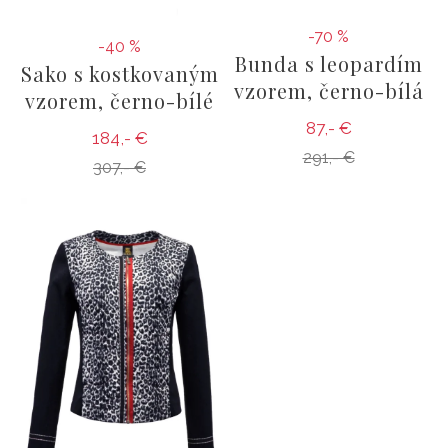
-70 %
-40 %
Bunda s leopardím
Sako s kostkovaným
vzorem, černo-bílá
vzorem, černo-bílé
87,- €
184,- €
291,- €
307,- €