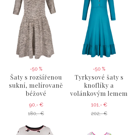
-50 %
-50 %
Šaty s rozšířenou
Tyrkysové šaty s
sukní, melírovaně
knoflíky a
béžové
volánkovým lemem
90,- €
101,- €
180,- €
202,- €