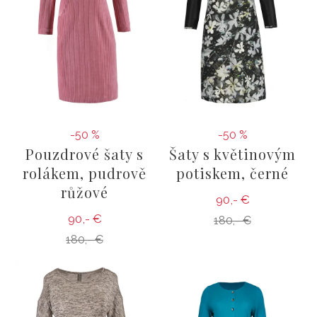
-50 %
-50 %
Pouzdrové šaty s
Šaty s květinovým
rolákem, pudrově
potiskem, černé
růžové
90,- €
90,- €
180,- €
180,- €