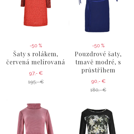
-50 %
-50 %
Šaty s rolákem,
Pouzdrové šaty,
červená melírovaná
tmavě modré, s
průstřihem
97,- €
90,- €
195,- €
180,- €