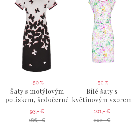
-50 %
-50 %
Šaty s motýlovým
Bílé šaty s
potiskem, šedočerné
květinovým vzorem
93,- €
101,- €
186,- €
202,- €