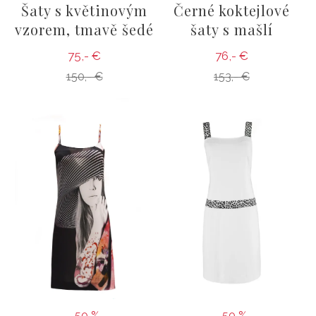
Šaty s květinovým
Černé koktejlové
vzorem, tmavě šedé
šaty s mašlí
75,- €
76,- €
150,- €
153,- €
-50 %
-50 %