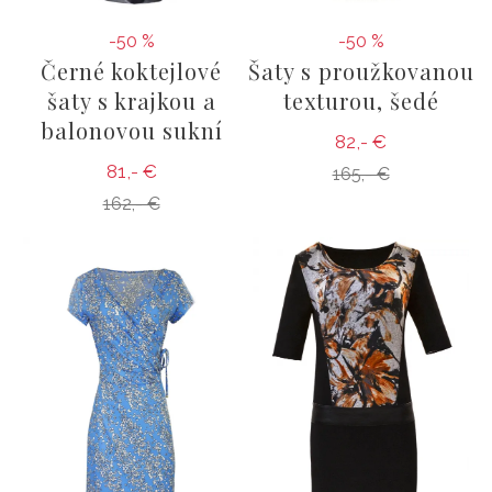
-50 %
-50 %
Černé koktejlové
Šaty s proužkovanou
šaty s krajkou a
texturou, šedé
balonovou sukní
82,- €
81,- €
165,- €
162,- €