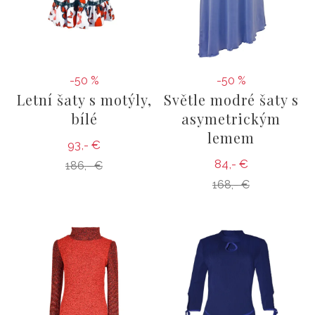
-50 %
-50 %
Letní šaty s motýly,
Světle modré šaty s
bílé
asymetrickým
lemem
93,- €
84,- €
186,- €
168,- €