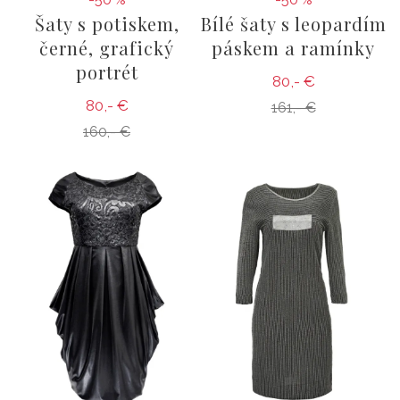
Šaty s potiskem,
Bílé šaty s leopardím
černé, grafický
páskem a ramínky
portrét
80,- €
80,- €
161,- €
160,- €