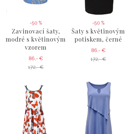
-50 %
-50 %
Zavinovací šaty,
Šaty s květinovým
modré s květinovým
potiskem, černé
vzorem
86,- €
86,- €
172,- €
172,- €