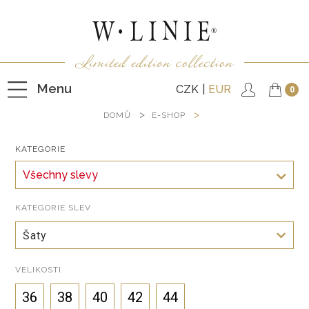
Menu
CZK
EUR
0
DOMŮ
E-SHOP
KATEGORIE
HALENKY
Všechny slevy
TRIČKA
NEPODŠITÉ KABÁTKY
KATEGORIE SLEV
PODŠITÉ KABÁTKY
Šaty
VESTY
VELIKOSTI
KALHOTY
36
38
40
42
44
SUKNĚ