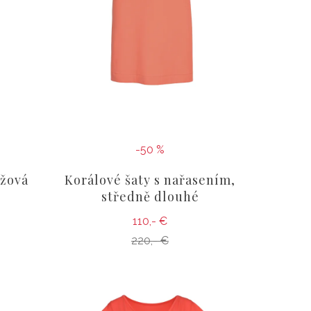
-50 %
ůžová
Korálové šaty s nařasením,
středně dlouhé
110,- €
220,- €