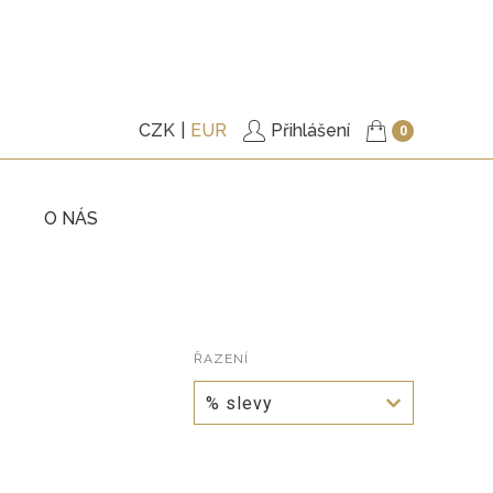
CZK
EUR
Přihlášení
0
O NÁS
KY
TRIČKA
ITÉ
PODŠITÉ KABÁTKY
KY
ŘAZENÍ
KALHOTY
% slevy
ŠATY
, BUNDY
DOPLŇKY
VÉ POUKAZY