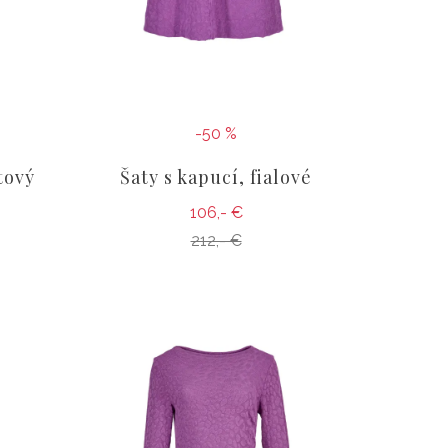
-50 %
tový
Šaty s kapucí, fialové
106,- €
212,- €