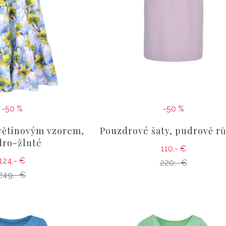
-50 %
-50 %
květinovým vzorem,
Pouzdrové šaty, pudrově r
ro-žluté
110,- €
124,- €
220,- €
249,- €