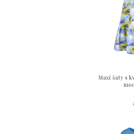
Maxi šaty s 
mod