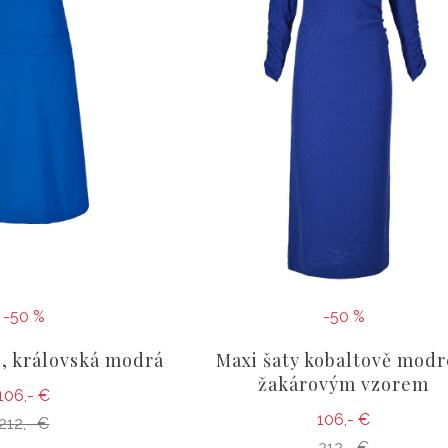
-50 %
-50 %
í, královská modrá
Maxi šaty kobaltově modr
žakárovým vzorem
106,- €
106,- €
212,- €
212,- €