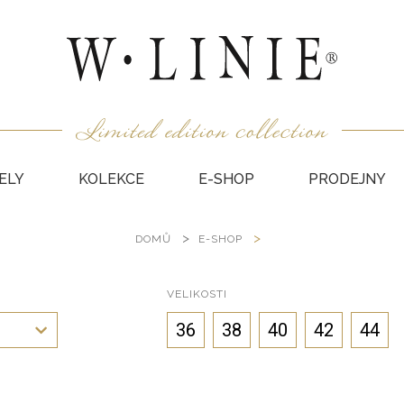
ELY
KOLEKCE
E-SHOP
PRODEJNY
DOMŮ
E-SHOP
HALEN
NEPODŠ
KABÁT
VELIKOSTI
VESTY
36
38
40
42
44
SUKNĚ
KABÁTY
DÁRKO