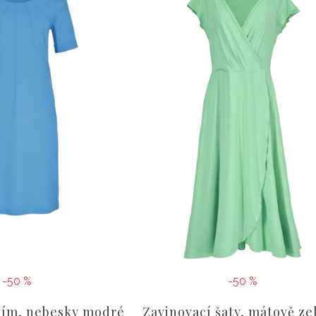
-50 %
-50 %
ním, nebesky modré
Zavinovací šaty, mátově ze