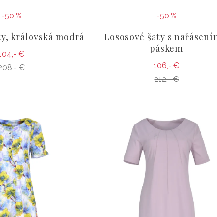
-50 %
-50 %
y, královská modrá
Lososové šaty s nařásení
páskem
104,- €
106,- €
208,- €
212,- €