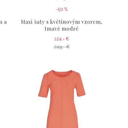
-50 %
m a
Maxi šaty s květinovým vzorem,
tmavě modré
124,- €
249,- €