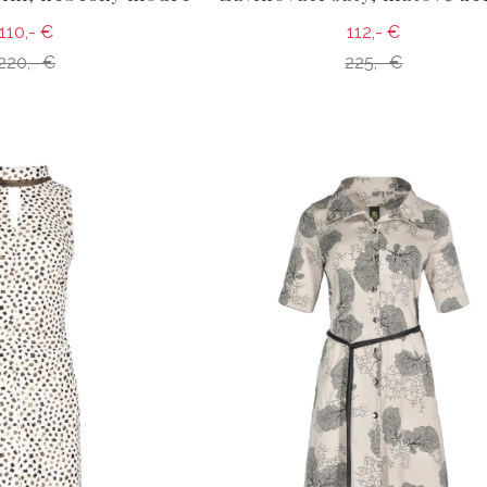
110,- €
112,- €
220,- €
225,- €