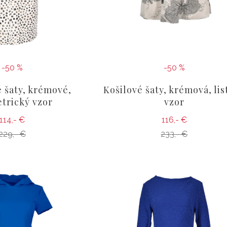
-50 %
-50 %
 šaty, krémové,
Košilové šaty, krémová, lis
trický vzor
vzor
114,- €
116,- €
229,- €
233,- €