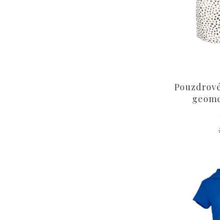
Pouzdrové
geome