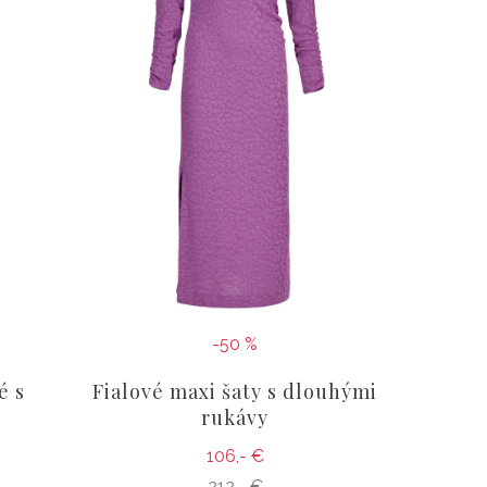
-50 %
é s
Fialové maxi šaty s dlouhými
rukávy
106,- €
212,- €