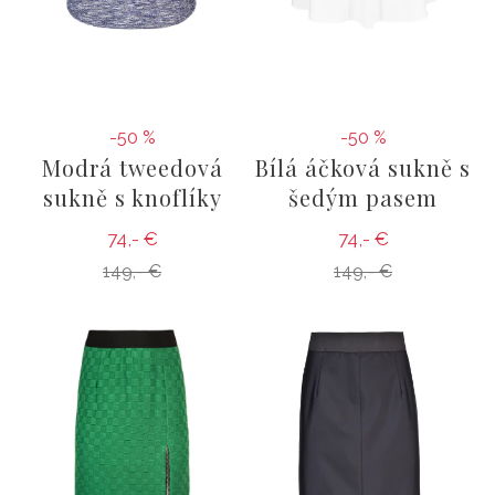
-50 %
-50 %
Modrá tweedová
Bílá áčková sukně s
sukně s knoflíky
šedým pasem
74,- €
74,- €
149,- €
149,- €