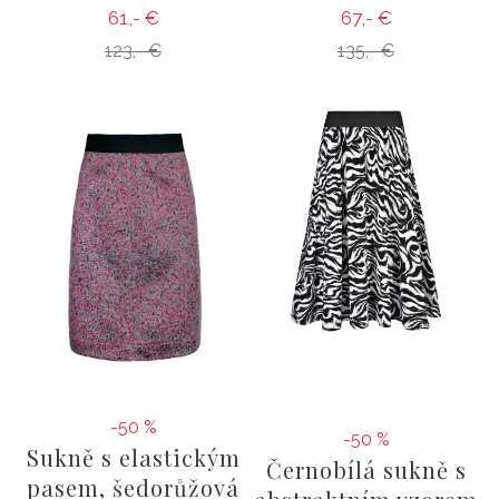
61,- €
67,- €
123,- €
135,- €
-50 %
-50 %
Sukně s elastickým
Černobílá sukně s
pasem, šedorůžová