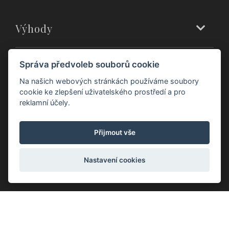
Výhody
Zákaznický servis
Správa předvoleb souborů cookie
Na našich webových stránkách používáme soubory
cookie ke zlepšení uživatelského prostředí a pro
Prodejny
reklamní účely.
Přijmout vše
O nás
Nastavení cookies