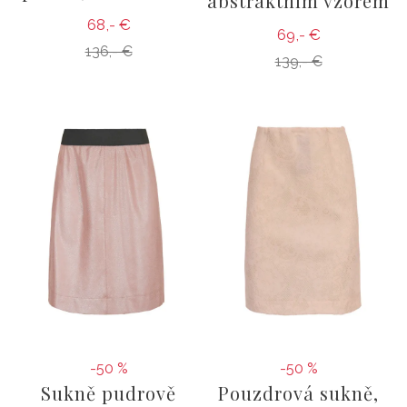
abstraktním vzorem
68,- €
69,- €
136,- €
139,- €
-50 %
-50 %
Sukně pudrově
Pouzdrová sukně,