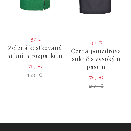
-50 %
-50 %
Zelená kostkovaná
Černá pouzdrová
sukně s rozparkem
sukně s vysokým
pasem
76,- €
153,- €
78,- €
157,- €