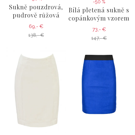
-50 %
Sukně pouzdrová,
Bílá pletená sukně s
pudrově růžová
copánkovým vzorem
69,- €
73,- €
138,- €
147,- €