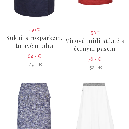
-50 %
-50 %
Sukně s rozparkem,
Vínová midi sukně s
tmavě modrá
černým pasem
64,- €
76,- €
129,- €
152,- €