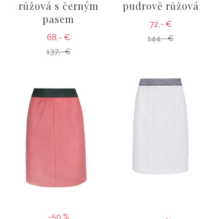
růžová s černým
pudrově růžová
pasem
72,- €
68,- €
144,- €
137,- €
-50 %