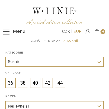
Menu
CZK
EUR
0
DOMŮ
E-SHOP
SUKNĚ
KATEGORIE
HALENKY
Sukně
TRIČKA
NEPODŠITÉ KABÁTKY
VELIKOSTI
PODŠITÉ KABÁTKY
36
38
40
42
44
VESTY
ŘAZENÍ
KALHOTY
Nejlevnější
SUKNĚ