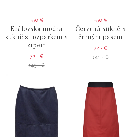
-50 %
-50 %
Královská modrá
Červená sukně s
sukně s rozparkem a
černým pasem
zipem
72,- €
72,- €
145,- €
145,- €