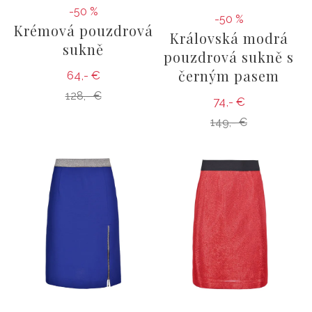
-50 %
-50 %
Krémová pouzdrová
Královská modrá
sukně
pouzdrová sukně s
černým pasem
64,- €
128,- €
74,- €
149,- €