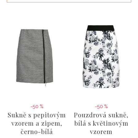
ŠATY
KABÁTY, BUNDY
DOPLŇKY
DÁRKOVÉ POUKAZY
-50 %
-50 %
Sukně s pepitovým
Pouzdrová sukně,
vzorem a zipem,
bílá s květinovým
černo-bílá
vzorem