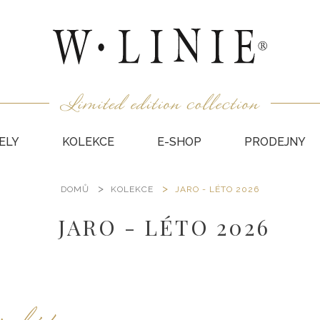
ELY
KOLEKCE
E-SHOP
PRODEJNY
DOMŮ
KOLEKCE
JARO - LÉTO 2026
HALEN
NEPODŠ
JARO - LÉTO 2026
KABÁT
VESTY
SUKNĚ
KABÁTY
DÁRKO