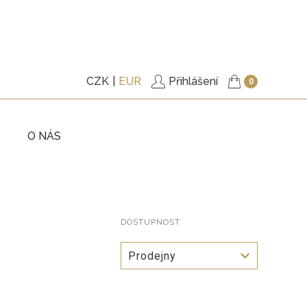
CZK
EUR
Přihlášení
0
O NÁS
KY
TRIČKA
ITÉ
PODŠITÉ KABÁTKY
KY
DOSTUPNOST
KALHOTY
ŠATY
Prodejny
, BUNDY
DOPLŇKY
VÉ POUKAZY