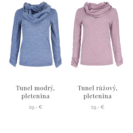
ŠATY
KABÁTY, BUNDY
DOPLŇKY
DÁRKOVÉ POUKAZY
Tunel modrý,
Tunel růžový,
pletenina
pletenina
19,- €
19,- €