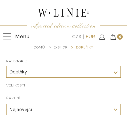
Menu
CZK
EUR
0
DOMŮ
E-SHOP
DOPLŇKY
KATEGORIE
HALENKY
Doplňky
TRIČKA
NEPODŠITÉ KABÁTKY
VELIKOSTI
PODŠITÉ KABÁTKY
ŘAZENÍ
VESTY
Nejnovější
KALHOTY
SUKNĚ