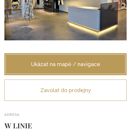
ŠATY
KABÁTY, BUNDY
DOPLŇKY
DÁRKOVÉ POUKAZY
Ukázat na mapě / navigace
Zavolat do prodejny
ADRESA
W LINIE