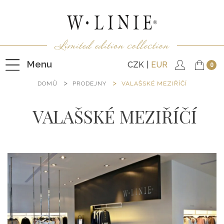
Menu
CZK
EUR
0
DOMŮ
PRODEJNY
VALAŠSKÉ MEZIŘÍČÍ
VALAŠSKÉ MEZIŘÍČÍ
HALENKY
TRIČKA
NEPODŠITÉ KABÁTKY
PODŠITÉ KABÁTKY
VESTY
KALHOTY
SUKNĚ