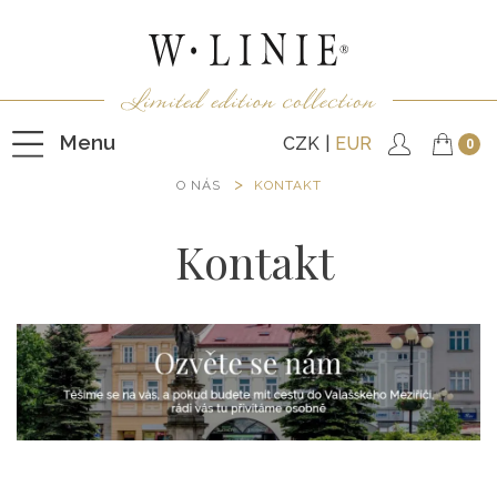
Menu
CZK
EUR
0
O NÁS
KONTAKT
Kontakt
HALENKY
TRIČKA
NEPODŠITÉ KABÁTKY
PODŠITÉ KABÁTKY
VESTY
KALHOTY
SUKNĚ