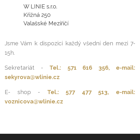
W LINIE s.r.o.
ŠATY
Křižná 250
KABÁTY, BUNDY
Valašské Meziříčí
DOPLŇKY
Jsme Vám k dispozici každý všední den mezi 7-
DÁRKOVÉ POUKAZY
15h.
Sekretariát -
Tel.: 571 616 356, e-mail:
sekyrova@wlinie.cz
E- shop -
Tel.: 577 477 513, e-mail:
voznicova@wlinie.cz