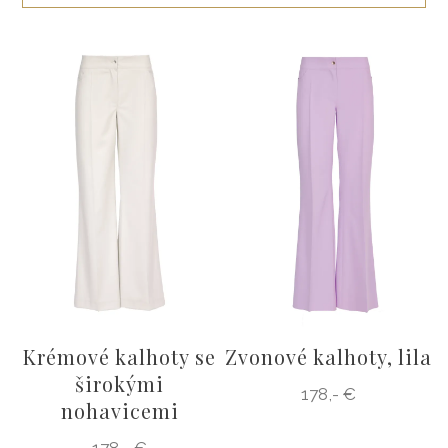
ŠATY
KABÁTY, BUNDY
DOPLŇKY
DÁRKOVÉ POUKAZY
Krémové kalhoty se
Zvonové kalhoty, lila
širokými
178,- €
nohavicemi
178,- €