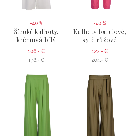
-40 %
-40 %
Široké kalhoty,
Kalhoty barelové,
krémová bílá
sytě růžové
106,- €
122,- €
178,- €
204,- €