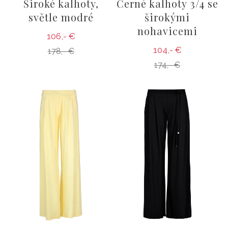
Široké kalhoty,
Černé kalhoty 3/4 se
světle modré
širokými
nohavicemi
106,- €
104,- €
178,- €
174,- €