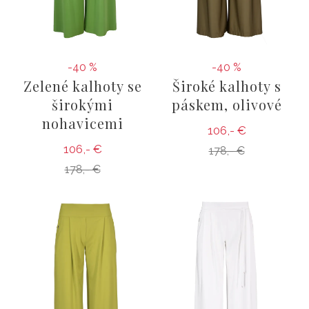
-40 %
-40 %
Zelené kalhoty se
Široké kalhoty s
širokými
páskem, olivové
nohavicemi
106,- €
106,- €
178,- €
178,- €