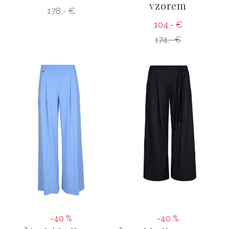
vzorem
178,- €
104,- €
174,- €
-40 %
-40 %