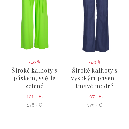
-40 %
-40 %
Široké kalhoty s
Široké kalhoty s
páskem, světle
vysokým pasem,
zelené
tmavě modré
106,- €
107,- €
178,- €
179,- €