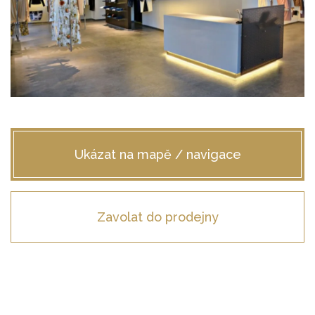
ŠATY
KABÁTY, BUNDY
DOPLŇKY
DÁRKOVÉ POUKAZY
Ukázat na mapě / navigace
Zavolat do prodejny