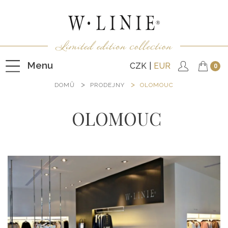
Menu
CZK
EUR
0
DOMŮ
PRODEJNY
OLOMOUC
OLOMOUC
HALENKY
TRIČKA
NEPODŠITÉ KABÁTKY
PODŠITÉ KABÁTKY
VESTY
KALHOTY
SUKNĚ