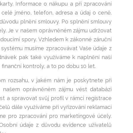
é karty. Informace o nákupu a při zpracování
celé jméno, telefon, adresa a údaj o ceně.
 důvodu plnění smlouvy. Po splnění smlouvy
ely. Je v našem oprávněném zájmu udržovat
doucími spory. Vzhledem k zákonné záruční
ho systému musíme zpracovávat Vaše údaje z
dnávek pak také využíváme k naplnění naší
nanční kontroly, a to po dobu 10 let.
m rozsahu, v jakém nám je poskytnete při
Je v našem oprávněném zájmu vést databázi
t a spravovat svůj profil v rámci registrace
elů dále využíváme při vyřizování reklamací
váme pro zpracování pro marketingové účely.
 Osobní údaje z důvodu evidence uživatelů