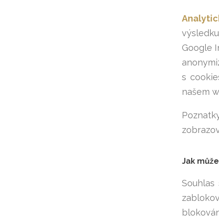
Analytic
výsledku
Google I
anonymiz
s cookie
našem web
Poznatky
zobrazov
Jak může
Souhlas
zablokov
blokován