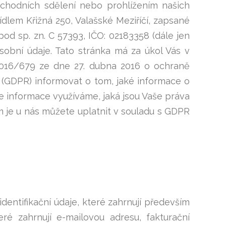
bchodních sdělení nebo prohlížením našich
dlem Křižná 250, Valašské Meziříčí, zapsané
d sp. zn. C 57393, IČO: 02183358 (dále jen
osobní údaje. Tato stránka má za úkol Vás v
2016/679 ze dne 27. dubna 2016 o ochraně
 (GDPR) informovat o tom, jaké informace o
informace využíváme, jaká jsou Vaše práva
je u nás můžete uplatnit v souladu s GDPR
ntifikační údaje, které zahrnují především
eré zahrnují e-mailovou adresu, fakturační