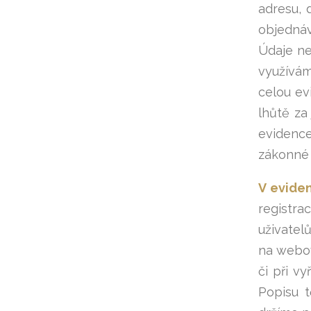
adresu, 
objednáv
Údaje ne
využívám
celou ev
lhůtě za
evidence
zákonné 
V eviden
registra
uživatel
na webov
či při v
Popisu t