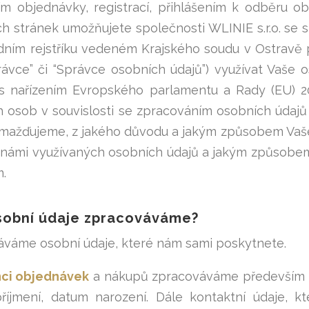
m objednávky, registrací, přihlášením k odběru o
 stránek umožňujete společnosti WLINIE s.r.o. se sí
ním rejstříku vedeném Krajského soudu v Ostravě po
rávce” či “Správce osobních údajů”) využívat Vaše 
 s nařízením Evropského parlamentu a Rady (EU) 
h osob v souvislosti se zpracováním osobních údajů
mažďujeme, z jakého důvodu a jakým způsobem Vaše 
námi využívaných osobních údajů a jakým způsobem 
m.
sobní údaje zpracováváme?
váme osobní údaje, které nám sami poskytnete.
nci objednávek
a nákupů zpracováváme především ide
říjmení, datum narození. Dále kontaktní údaje, kt