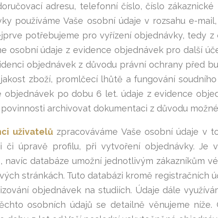
doručovací adresu, telefonní číslo, číslo zákaznick
ky používáme Vaše osobní údaje v rozsahu e-mail, 
jprve potřebujeme pro vyřízení objednávky, tedy z
e osobní údaje z evidence objednávek pro další úč
idenci objednávek z důvodu právní ochrany před bu
 jakost zboží, promlčecí lhůtě a fungování soudní
 objednávek po dobu 6 let. údaje z evidence obje
povinnosti archivovat dokumentaci z důvodu možné fi
ci uživatelů
zpracováváme Vaše osobní údaje v to
ci či úpravě profilu, při vytvoření objednávky. 
ů, navíc databáze umožní jednotlivým zákazníkům vés
ých stránkách. Tuto databázi kromě registračních úč
yřizování objednávek na studiích. Údaje dále využí
ěchto osobních údajů se detailně věnujeme níže.