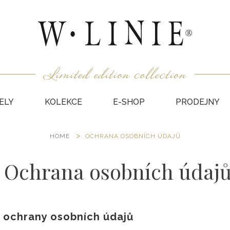
ELY
KOLEKCE
E-SHOP
PRODEJNY
HOME
OCHRANA OSOBNÍCH ÚDAJŮ
HALEN
NEPODŠ
KABÁT
Ochrana osobních údaj
VESTY
SUKNĚ
KABÁTY
 ochrany osobních údajů
DÁRKO