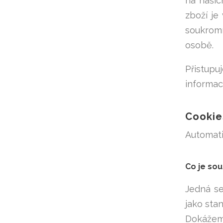
na našic
zboží je
soukromí
osobě.
Přistup
informac
Cookie
Automati
Co je so
Jedná se
jako stan
Dokážeme