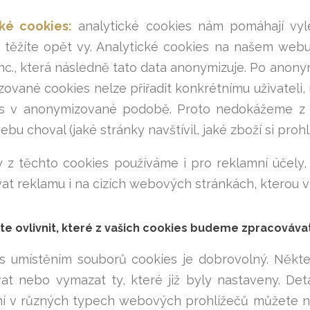
ké cookies:
analytické cookies nám pomáhají vyl
 těžíte opět vy. Analytické cookies na našem web
nc., která následně tato data anonymizuje. Po anonym
ované cookies nelze přiřadit konkrétnímu uživateli
s v anonymizované podobě. Proto nedokážeme z cook
u choval (jaké stránky navštívil, jaké zboží si prohl
 z těchto cookies používáme i pro reklamní účel
at reklamu i na cizích webových stránkách, kterou 
te ovlivnit, které z vašich cookies budeme zpracováva
 s umístěním souborů cookies je dobrovolný. Něk
at nebo vymazat ty, které již byly nastaveny. Deta
í v různých typech webových prohlížečů můžete naj