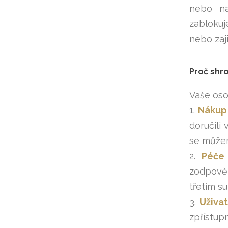
nebo na
zablokuj
nebo zaj
Proč shr
Vaše oso
1.
Nákup 
doručili
se můžem
2.
Péče 
zodpověz
třetím s
3.
Uživat
zpřístup