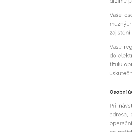
držíme p
Vaše os
možných 
zajištěn
Vaše re
do elekt
titulu o
uskutečn
Osobní ú
Při návš
adresa, 
operační