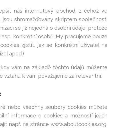
epšit náš internetový obchod, z čehož ve
u jsou shromažďovány skriptem společnosti
izaci se již nejedná o osobní údaje, protože
, resp. konkrétní osobě. My pracujeme pouze
ies zjistit, jak se konkrétní uživatel na
ížel apod.)
y, kdy vám na základě těchto údajů můžeme
ve vztahu k vám považujeme za relevantní.
t
teré nebo všechny soubory cookies můžete
ilní informace o cookies a možností jejich
ít např. na stránce www.aboutcookies.org,