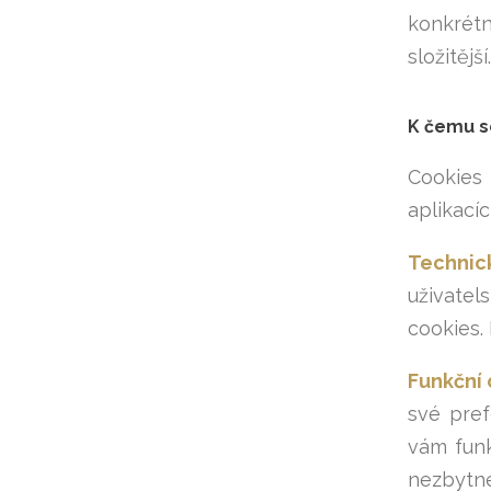
konkrét
složitější.
K čemu s
Cookies 
aplikací
Technic
uživatel
cookies.
Funkční 
své pref
vám funk
nezbytné