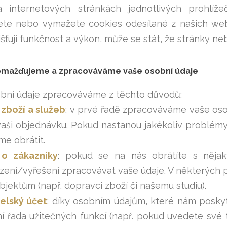
 internetových stránkách jednotlivých prohlí
ete nebo vymažete cookies odesílané z našich we
išťují funkčnost a výkon, může se stát, že stránky n
omažďujeme a zpracováváme vaše osobní údaje
bní údaje zpracováváme z těchto důvodů:
zboží a služeb
: v prvé řadě zpracováváme vaše oso
 vaši objednávku. Pokud nastanou jakékoliv problém
e obrátit.
o zákazníky
: pokud se na nás obrátíte s něj
ení/vyřešení zpracovávat vaše údaje. V některých 
ubjektům (např. dopravci zboží či našemu studiu).
elský účet
: díky osobním údajům, které nám posky
ní řada užitečných funkcí (např. pokud uvedete své