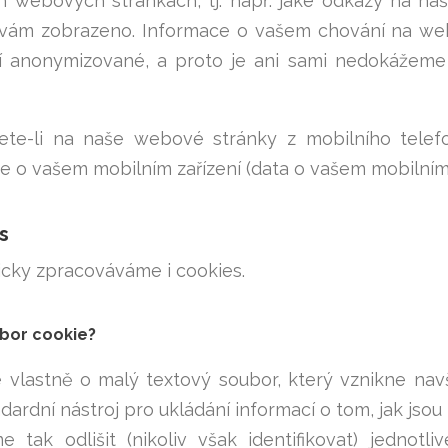
h webových stránkách, tj. např. jaké odkazy na na
 vám zobrazeno. Informace o vašem chování na we
 anonymizované, a proto je ani sami nedokážeme při
ujete-li na naše webové stránky z mobilního tel
e o vašem mobilním zařízení (data o vašem mobilním
s
cky zpracováváme i cookies.
ubor cookie?
 vlastně o malý textový soubor, který vznikne nav
dardní nástroj pro ukládání informací o tom, jak jsou
 tak odlišit (nikoliv však identifikovat) jednotl