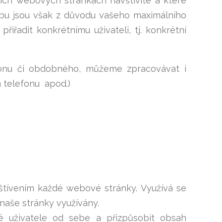
šich webových stránkách navštívíte a které
bu jsou však z důvodu vašeho maximálního
řadit konkrétnímu uživateli, tj. konkrétní
efonu či obdobného, můžeme zpracovávat i
 telefonu apod.)
štívením každé webové stránky. Využívá se
 naše stránky využívány.
ivé uživatele od sebe a přizpůsobit obsah