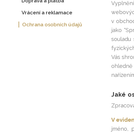
Doprava a platba
Vyplnění
webových
Vrácení a reklamace
v obchod
Ochrana osobních údajů
jako “Sp
souladu
fyzickýc
Vás shro
ohledně 
nařízení
Jaké o
Zpracová
V evide
jméno, p