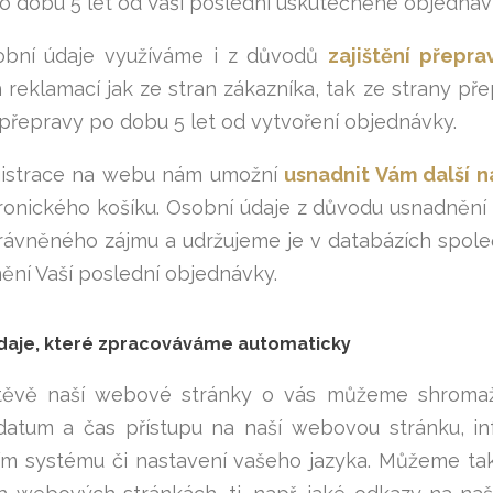
o dobu 5 let od Vaší poslední uskutečněné objednáv
obní údaje využíváme i z důvodů
zajištění přepra
reklamací jak ze stran zákazníka, tak ze strany p
í přepravy po dobu 5 let od vytvoření objednávky.
gistrace na webu nám umožní
usnadnit Vám další 
ronického košíku. Osobní údaje z důvodu usnadněn
právněného zájmu a udržujeme je v databázích společ
ění Vaší poslední objednávky.
daje, které zpracováváme automaticky
těvě naší webové stránky o vás můžeme shromažďo
datum a čas přístupu na naší webovou stránku, i
m systému či nastavení vašeho jazyka. Můžeme ta