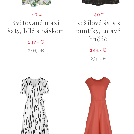
-40 %
-40 %
Květované maxi
Košilové šaty s
šaty, bílé s páskem
puntíky, tmavě
hnědé
147,- €
143,- €
246,- €
239,- €