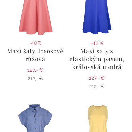
-40 %
-40 %
Maxi šaty, lososově
Maxi šaty s
růžová
elastickým pasem,
královská modrá
127,- €
127,- €
212,- €
212,- €