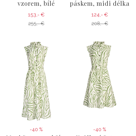
vzorem, bílé
páskem, midi délka
153,- €
124,- €
255,- €
208,- €
-40 %
-40 %