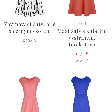
Zavinovací šaty, bílé
-40 %
s černým vzorem
Maxi šaty s kulatým
výstřihem,
249,- €
terakotová
127,- €
212,- €