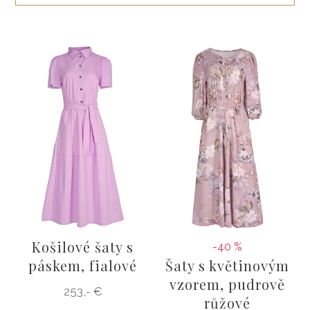
ŠATY
KABÁTY, BUNDY
DOPLŇKY
DÁRKOVÉ POUKAZY
Košilové šaty s
-40 %
páskem, fialové
Šaty s květinovým
vzorem, pudrově
253,- €
růžové