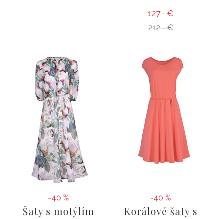
127,- €
212,- €
-40 %
-40 %
Šaty s motýlím
Korálové šaty s