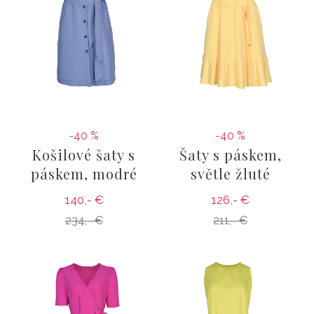
-40 %
-40 %
Košilové šaty s
Šaty s páskem,
páskem, modré
světle žluté
140,- €
126,- €
234,- €
211,- €