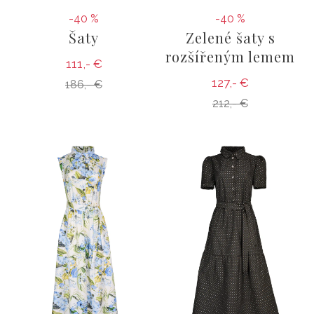
-40 %
-40 %
Šaty
Zelené šaty s
rozšířeným lemem
111,- €
127,- €
186,- €
212,- €