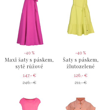
-40 %
-40 %
Maxi šaty s páskem,
Šaty s páskem,
sytě růžové
žlutozelené
147,- €
126,- €
246,- €
211,- €