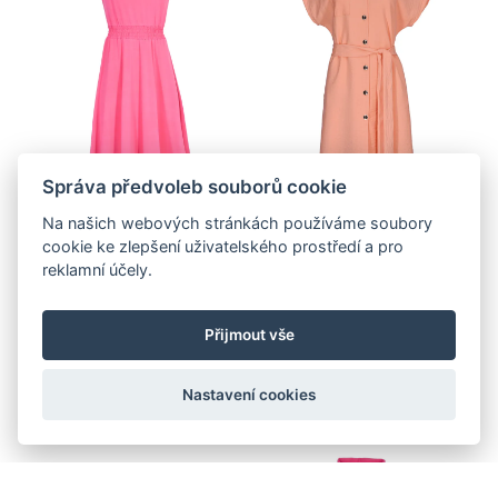
Správa předvoleb souborů cookie
Na našich webových stránkách používáme soubory
cookie ke zlepšení uživatelského prostředí a pro
-40 %
-40 %
reklamní účely.
Šaty s řasením v
Košilové šaty s
pase, sytě růžové
páskem, lososová
Přijmout vše
127,- €
140,- €
Nastavení cookies
212,- €
234,- €