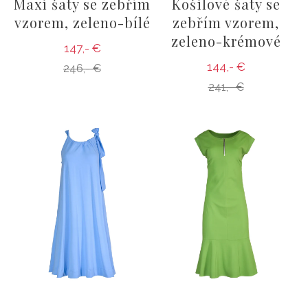
Maxi šaty se zebřím
Košilové šaty se
vzorem, zeleno-bílé
zebřím vzorem,
zeleno-krémové
147,- €
144,- €
246,- €
241,- €