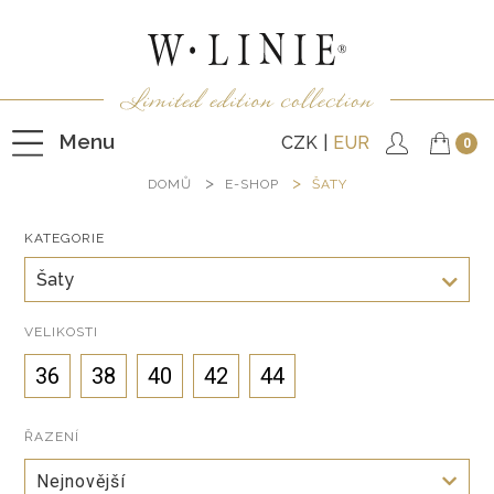
Menu
CZK
EUR
0
DOMŮ
E-SHOP
ŠATY
KATEGORIE
HALENKY
Šaty
TRIČKA
NEPODŠITÉ KABÁTKY
VELIKOSTI
PODŠITÉ KABÁTKY
36
38
40
42
44
VESTY
ŘAZENÍ
KALHOTY
Nejnovější
SUKNĚ