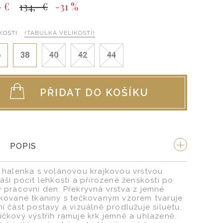
- €
134,- €
-31 %
KOSTI
(TABULKA VELIKOSTÍ)
6
38
40
42
44
PŘIDAT DO KOŠÍKU
POPIS
á halenka s volánovou krajkovou vrstvou
náší pocit lehkosti a přirozené ženskosti po
ý pracovní den. Překryvná vrstva z jemné
jkované tkaniny s tečkovaným vzorem tvaruje
ní část postavy a vizuálně prodlužuje siluetu.
ičkový výstřih rámuje krk jemně a uhlazeně.