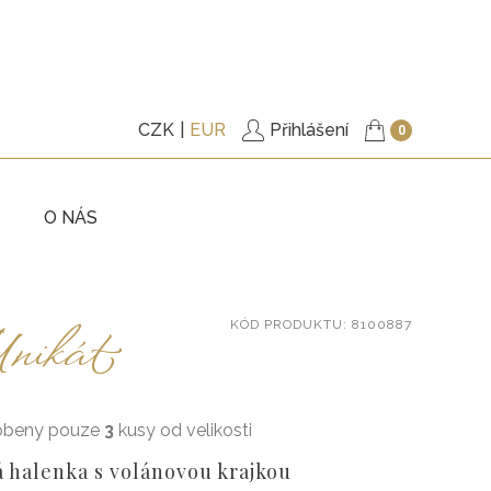
CZK
EUR
Přihlášení
0
O NÁS
KY
TRIČKA
nikát
KÓD
PRODUKTU
: 8100887
ITÉ
PODŠITÉ KABÁTKY
KY
KALHOTY
ŠATY
obeny pouze
3
kusy od velikosti
, BUNDY
DOPLŇKY
á halenka s volánovou krajkou
VÉ POUKAZY