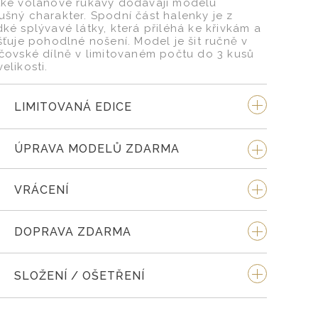
tké volánové rukávy dodávají modelu
ušný charakter. Spodní část halenky je z
dké splývavé látky, která přiléhá ke křivkám a
išťuje pohodlné nošení. Model je šit ručně v
jčovské dílně v limitovaném počtu do 3 kusů
elikosti.
LIMITOVANÁ EDICE
ÚPRAVA MODELŮ ZDARMA
VRÁCENÍ
DOPRAVA ZDARMA
SLOŽENÍ / OŠETŘENÍ