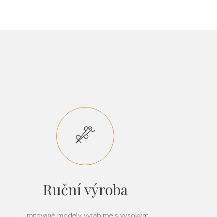
Ruční výroba
Limitované modely vyrábíme s vysokým