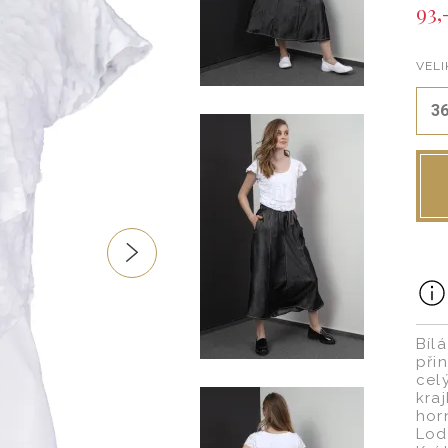
93,
VELI
3
Bíl
při
cel
kra
hor
Lod