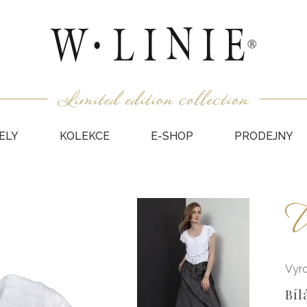
ELY
KOLEKCE
E-SHOP
PRODEJNY
HALEN
U
NEPODŠ
KABÁT
VESTY
SUKNĚ
Vyr
KABÁTY
Bíl
DÁRKO