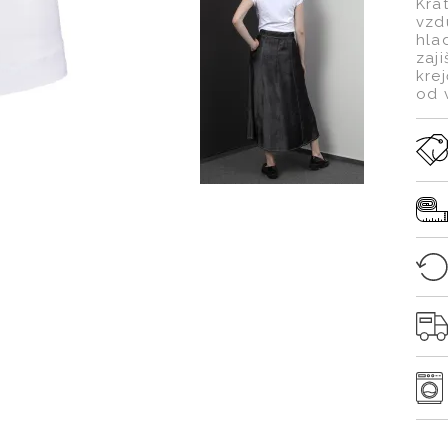
Krá
vzd
hla
zaj
kre
od v