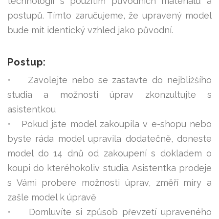
technologií s použitím původních materiálů a
postupů. Tímto zaručujeme, že upravený model
ŠATY
bude mít identický vzhled jako původní.
KABÁTY, BUNDY
DOPLŇKY
Postup:
DÁRKOVÉ POUKAZY
• Zavolejte nebo se zastavte do nejbližšího
studia a možnosti úprav zkonzultujte s
asistentkou
• Pokud jste model zakoupila v e-shopu nebo
byste ráda model upravila dodatečně, doneste
model do 14 dnů od zakoupení s dokladem o
koupi do kteréhokoliv studia. Asistentka prodeje
s Vámi probere možnosti úprav, změří míry a
zašle model k úpravě
• Domluvíte si způsob převzetí upraveného