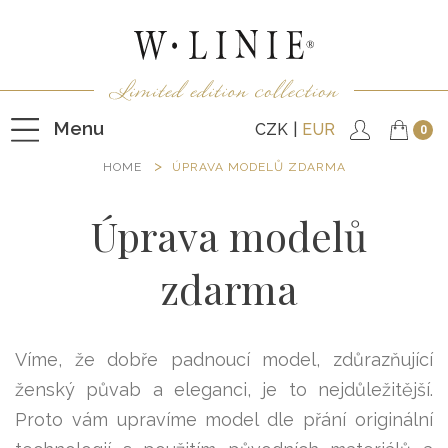
Menu
CZK
EUR
0
HOME
ÚPRAVA MODELŮ ZDARMA
Úprava modelů
HALENKY
TRIČKA
zdarma
NEPODŠITÉ KABÁTKY
PODŠITÉ KABÁTKY
Víme, že dobře padnoucí model, zdůrazňující
VESTY
ženský půvab a eleganci, je to nejdůležitější.
KALHOTY
Proto vám upravíme model dle přání originální
SUKNĚ