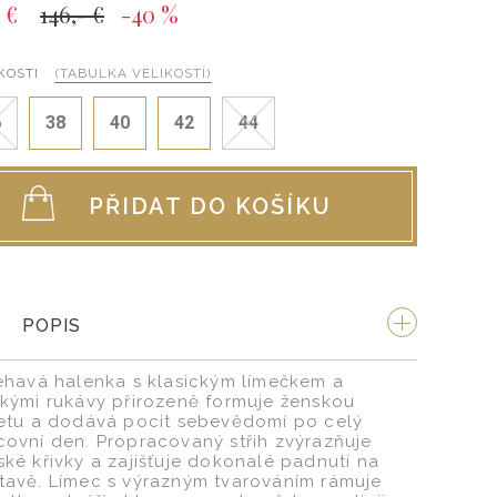
 €
146,- €
-40 %
KOSTI
(TABULKA VELIKOSTÍ)
6
38
40
42
44
PŘIDAT DO KOŠÍKU
POPIS
léhavá halenka s klasickým límečkem a
tkými rukávy přirozeně formuje ženskou
uetu a dodává pocit sebevědomí po celý
covní den. Propracovaný střih zvýrazňuje
ské křivky a zajišťuje dokonalé padnutí na
tavě. Límec s výrazným tvarováním rámuje