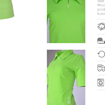
dek
Mod
pod
kusů