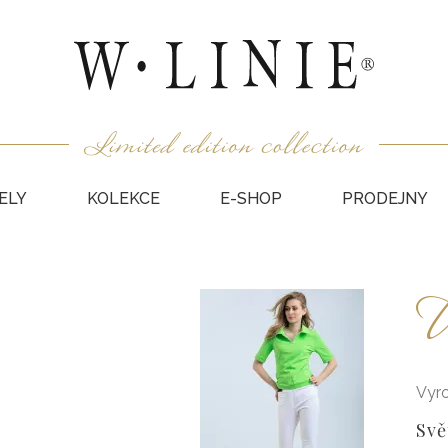
ELY
KOLEKCE
E-SHOP
PRODEJNY
HALEN
U
NEPODŠ
KABÁT
VESTY
SUKNĚ
Vyr
KABÁTY
Svě
DÁRKO