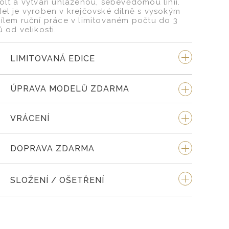
olt a vytváří uhlazenou, sebevědomou linii.
el je vyroben v krejčovské dílně s vysokým
ílem ruční práce v limitovaném počtu do 3
 od velikosti.
LIMITOVANÁ EDICE
ÚPRAVA MODELŮ ZDARMA
VRÁCENÍ
DOPRAVA ZDARMA
SLOŽENÍ / OŠETŘENÍ