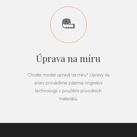
Úprava na míru
Chcete model upravit na míru? Úpravy na
přání provádíme zdarma originální
technologií s použitím původních
materiálů.