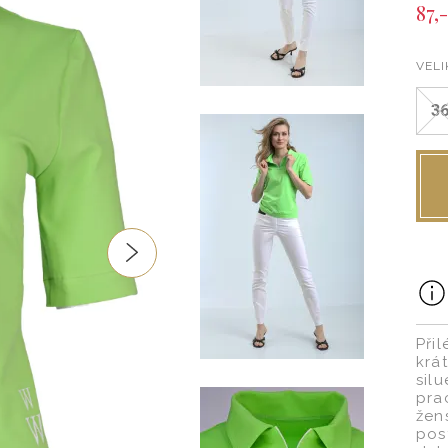
87,-
VELI
3
Při
krá
sil
pra
žen
pos