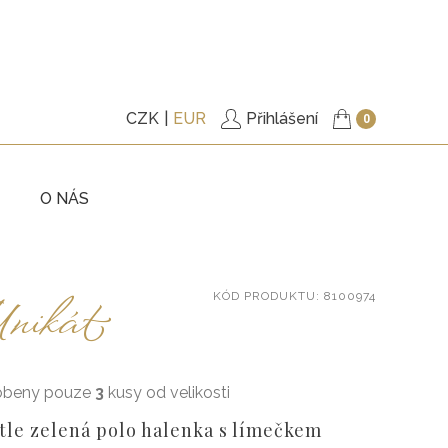
CZK
EUR
Přihlášení
0
O NÁS
KY
TRIČKA
nikát
KÓD
PRODUKTU
: 8100974
ITÉ
PODŠITÉ KABÁTKY
KY
KALHOTY
ŠATY
obeny pouze
3
kusy od velikosti
, BUNDY
DOPLŇKY
tle zelená polo halenka s límečkem
VÉ POUKAZY