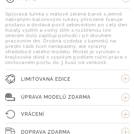
Splývavá tunika v mátově zelené barvě s jemně
nabranými balonovými rukávy přirozeně tvaruje
postavu a dodává pocit sebevědomí po celý den.
Kulatý výstřih a volný střih s rozšířenou linií
směrem dolů zajišťují pohodlí i při dlouhém
pracovním dni. Drobná ozdoba z kamínků na
přední části tvoří nenápadný, ale výrazný
středobod celého modelu. Model je vyroben v
krejčovské dílně s vysokým podílem ruční práce v
limitovaném počtu do 3 kusů od velikosti.
LIMITOVANÁ EDICE
ÚPRAVA MODELŮ ZDARMA
VRÁCENÍ
DOPRAVA ZDARMA