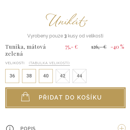
Unikát
Vyrobeny pouze
3
kusy od velikosti
Tunika, mátová
75,- €
126,- €
-40 %
zelená
VELIKOSTI
(TABULKA VELIKOSTÍ)
36
38
40
42
44
PŘIDAT DO KOŠÍKU
POPIS