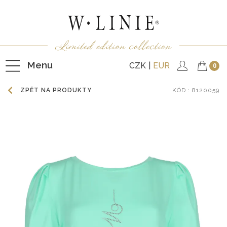
Menu
CZK
EUR
0
ZPĚT NA PRODUKTY
KÓD
: 8120059
HALENKY
TRIČKA
NEPODŠITÉ KABÁTKY
PODŠITÉ KABÁTKY
VESTY
KALHOTY
SUKNĚ