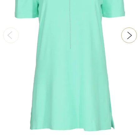
ŠATY
KABÁTY, BUNDY
DOPLŇKY
DÁRKOVÉ POUKAZY