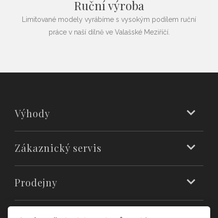
Ruční výroba
Limitované modely vyrábíme s vysokým podílem ruční
práce v naší dílně ve Valašské Meziříčí.
Výhody
Zákaznický servis
Prodejny
O nás