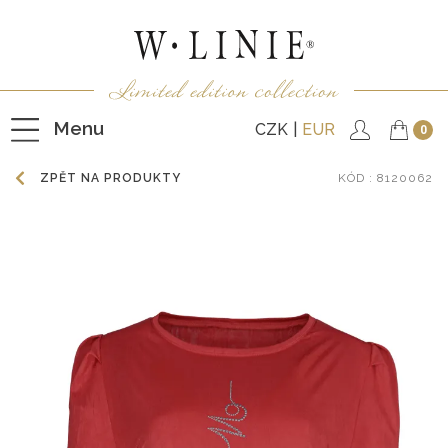
Menu
CZK
EUR
0
ZPĚT NA PRODUKTY
KÓD
: 8120062
HALENKY
TRIČKA
NEPODŠITÉ KABÁTKY
PODŠITÉ KABÁTKY
VESTY
KALHOTY
SUKNĚ