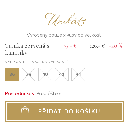
Unikát
Vyrobeny pouze
3
kusy od velikosti
Tunika červená s
75,- €
126,- €
-40 %
kamínky
VELIKOSTI
(TABULKA VELIKOSTÍ)
36
38
40
42
44
Poslední kus
. Pospěšte si!
PŘIDAT DO KOŠÍKU