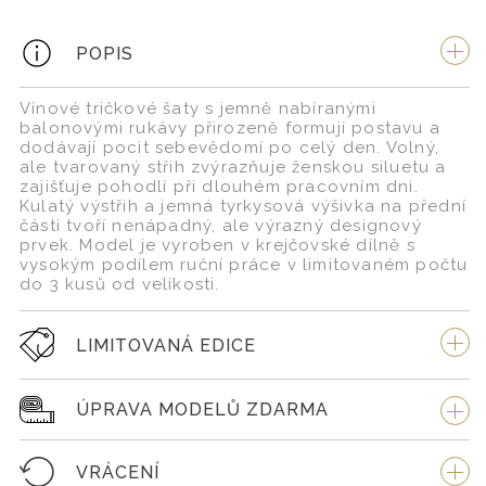
POPIS
Vínové tričkové šaty s jemně nabíranými
balonovými rukávy přirozeně formují postavu a
dodávají pocit sebevědomí po celý den. Volný,
ale tvarovaný střih zvýrazňuje ženskou siluetu a
zajišťuje pohodlí při dlouhém pracovním dni.
Kulatý výstřih a jemná tyrkysová výšivka na přední
části tvoří nenápadný, ale výrazný designový
prvek. Model je vyroben v krejčovské dílně s
vysokým podílem ruční práce v limitovaném počtu
do 3 kusů od velikosti.
LIMITOVANÁ EDICE
ÚPRAVA MODELŮ ZDARMA
VRÁCENÍ