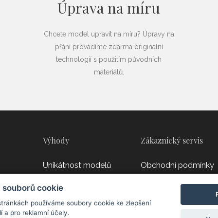
Úprava na míru
Chcete model upravit na míru? Úpravy na
přání provádíme zdarma originální
technologií s použitím původních
materiálů.
Výhody
Zákaznický servis
Unikátnost modelů
Obchodní podmínky
Úprava na míru
Doprava a platba
 souborů cookie
Ruční výroba
Vrácení a reklamace
tránkách používáme soubory cookie ke zlepšení
í a pro reklamní účely.