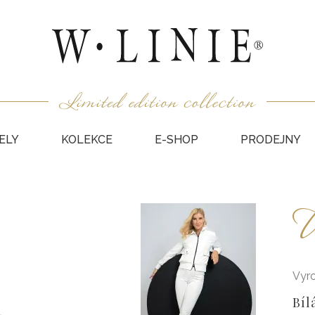
ELY
KOLEKCE
E-SHOP
PRODEJNY
HALEN
U
NEPODŠ
KABÁT
VESTY
SUKNĚ
Vyr
KABÁTY
Bíl
DÁRKO