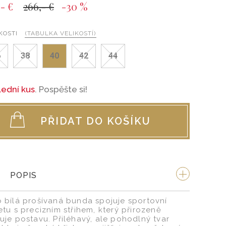
,- €
266,- €
-30 %
KOSTI
(TABULKA VELIKOSTÍ)
6
38
40
42
44
lední kus
. Pospěšte si!
PŘIDAT DO KOŠÍKU
POPIS
o bílá prošívaná bunda spojuje sportovní
etu s precizním střihem, který přirozeně
ruje postavu. Přiléhavý, ale pohodlný tvar