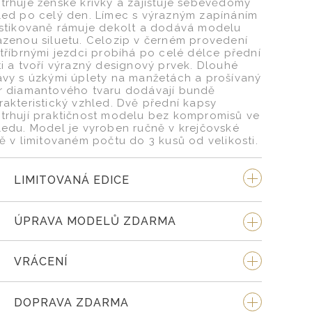
trhuje ženské křivky a zajišťuje sebevědomý
led po celý den. Límec s výrazným zapínáním
istikovaně rámuje dekolt a dodává modelu
azenou siluetu. Celozip v černém provedení
stříbrnými jezdci probíhá po celé délce přední
ti a tvoří výrazný designový prvek. Dlouhé
ávy s úzkými úplety na manžetách a prošívaný
r diamantového tvaru dodávají bundě
rakteristický vzhled. Dvě přední kapsy
trhují praktičnost modelu bez kompromisů ve
ledu. Model je vyroben ručně v krejčovské
ně v limitovaném počtu do 3 kusů od velikosti.
LIMITOVANÁ EDICE
ÚPRAVA MODELŮ ZDARMA
VRÁCENÍ
DOPRAVA ZDARMA