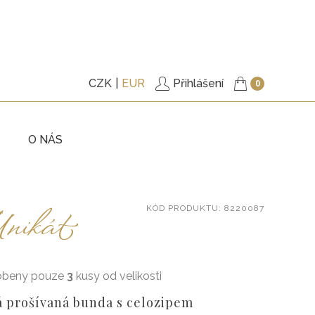
CZK
EUR
Přihlášení
0
O NÁS
KY
TRIČKA
nikát
KÓD
PRODUKTU
: 8220087
ITÉ
PODŠITÉ KABÁTKY
KY
KALHOTY
ŠATY
obeny pouze
3
kusy od velikosti
, BUNDY
DOPLŇKY
á prošívaná bunda s celozipem
VÉ POUKAZY