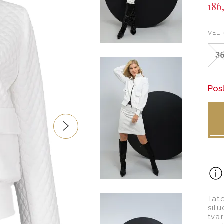
186
VELI
3
Pos
Tat
silu
tva