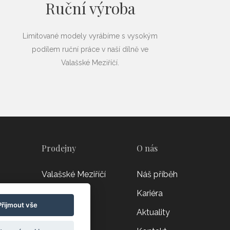
Ruční výroba
Limitované modely vyrábíme s vysokým
podílem ruční práce v naší dílně ve
Valašské Meziříčí.
Prodejny
O nás
Valašské Meziříčí
Náš příběh
Olomouc
Kariéra
Přijmout vše
Žilina
Aktuality