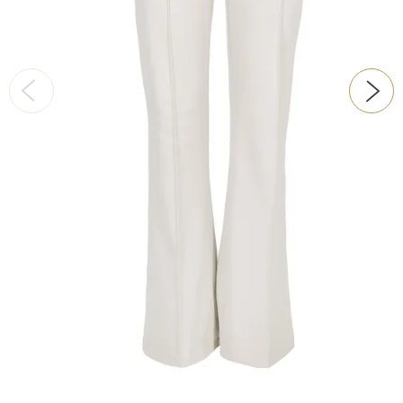
ŠATY
KABÁTY, BUNDY
DOPLŇKY
DÁRKOVÉ POUKAZY