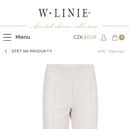
Menu
CZK
EUR
0
ZPĚT NA PRODUKTY
KÓD
: 8500347
HALENKY
TRIČKA
NEPODŠITÉ KABÁTKY
PODŠITÉ KABÁTKY
VESTY
KALHOTY
SUKNĚ