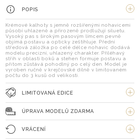
POPIS
Krémové kalhoty s jemně rozšířenými nohavicemi
působí uhlazeně a přirozeně prodlužují siluetu.
Vysoký pas s širokým pasovým límcem pevně
objímá postavu a opticky zeštíhluje. Přední
středová záložka po celé délce nohavic dodává
modelu precizní, uhlazený charakter. Přiléhavý
střih v oblasti boků a stehen formuje postavu a
přitom zůstává pohodlný po celý den. Model je
vyroben ručně v krejčovské dílně v limitovaném
počtu do 3 kusů od velikosti.
LIMITOVANÁ EDICE
ÚPRAVA MODELŮ ZDARMA
VRÁCENÍ