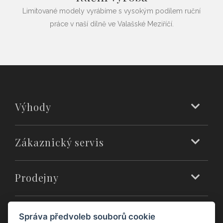
Limitované modely vyrábíme s vysokým podílem ruční
práce v naší dílně ve Valašské Meziříčí.
Výhody
Zákaznický servis
Prodejny
O nás
Správa předvoleb souborů cookie