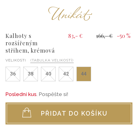
Unikát
Kalhoty s
83,- €
166,- €
-50 %
rozšířeným
střihem, krémová
VELIKOSTI
(TABULKA VELIKOSTÍ)
36
38
40
42
44
Poslední kus
. Pospěšte si!
PŘIDAT DO KOŠÍKU