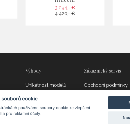
3 094,- €
4 420,- €
Výhody
Zákaznický servis
Unikátnost modelů
Obchodní podmínky
Úprava na míru
Doprava a platba
 souborů cookie
Ruční výroba
Vrácení a reklamace
tránkách používáme soubory cookie ke zlepšení
í a pro reklamní účely.
Věrnostní karta
Ochrana osobních úd
Nas