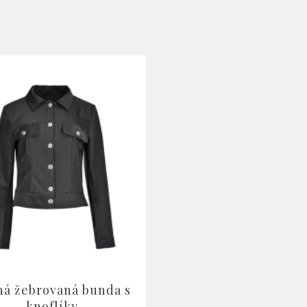
ná žebrovaná bunda s
knoflíky