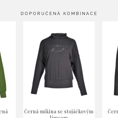
DOPORUČENÁ KOMBINACE
lená
Černá mikina se stojáčkovým
Čer
límcem