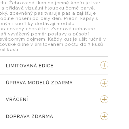
uetu. Žebrovaná tkanina jemně kopíruje tvar
a a přidává vizuální hloubku černé barvě.
oký, zpevněný pas tvaruje pas a zajišťuje
odlné nošení po celý den. Přední kapsy s
bnými knoflíky dodávají modelu
pracovaný charakter. Zvonová nohavice
váří vyvážený poměr postavy a působí
evědomým dojmem. Každý kus je ušit ručně v
jčovské dílně v limitovaném počtu do 3 kusů
elikosti.
LIMITOVANÁ EDICE
ÚPRAVA MODELŮ ZDARMA
VRÁCENÍ
DOPRAVA ZDARMA