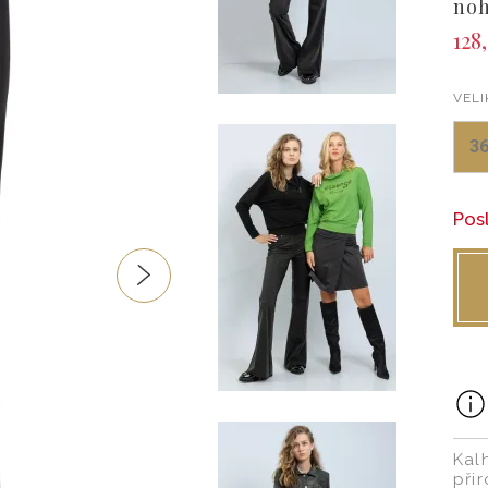
noh
128,
VELI
3
Pos
Kal
při