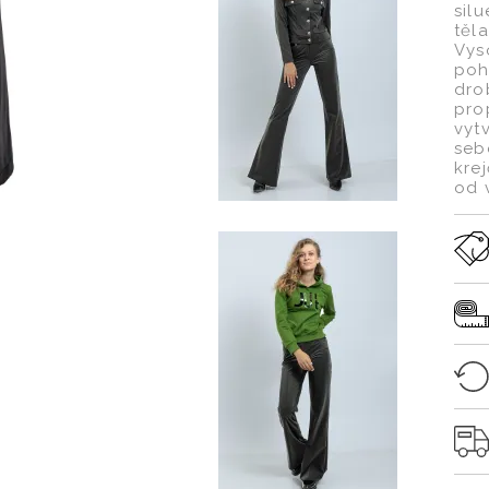
sil
těl
Vys
poh
dro
pro
vyt
seb
kre
od v