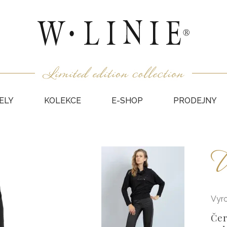
ELY
KOLEKCE
E-SHOP
PRODEJNY
HALEN
U
NEPODŠ
KABÁT
VESTY
SUKNĚ
Vyr
KABÁTY
Čer
DÁRKO