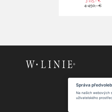
3 115,- €
4 450,- €
Správa předvoleb
Na našich webových s
uživatelského prostřed