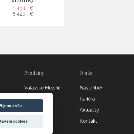
4 494,- €
6 420,- €
Prodejny
O nás
Valašské Meziříčí
Náš příběh
Olomouc
Kariéra
Přijmout vše
Žilina
Aktuality
ajů
Kontakt
tavení cookies