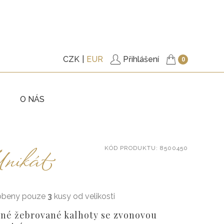
CZK
EUR
Přihlášení
0
O NÁS
KY
TRIČKA
nikát
KÓD
PRODUKTU
: 8500450
ITÉ
PODŠITÉ KABÁTKY
KY
KALHOTY
ŠATY
obeny pouze
3
kusy od velikosti
, BUNDY
DOPLŇKY
né žebrované kalhoty se zvonovou
VÉ POUKAZY