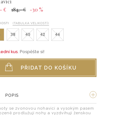
avicí
- €
184,- €
-30 %
KOSTI
(TABULKA VELIKOSTÍ)
6
38
40
42
44
lední kus
. Pospěšte si!
PŘIDAT DO KOŠÍKU
POPIS
hoty se zvonovou nohavicí a vysokým pasem
rozeně prodlužují nohy a vyzdvihují ženskou