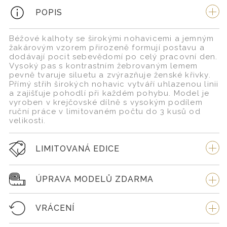
POPIS
Béžové kalhoty se širokými nohavicemi a jemným
žakárovým vzorem přirozeně formují postavu a
dodávají pocit sebevědomí po celý pracovní den.
Vysoký pas s kontrastním žebrovaným lemem
pevně tvaruje siluetu a zvýrazňuje ženské křivky.
Přímý střih širokých nohavic vytváří uhlazenou linii
a zajišťuje pohodlí při každém pohybu. Model je
vyroben v krejčovské dílně s vysokým podílem
ruční práce v limitovaném počtu do 3 kusů od
velikosti.
LIMITOVANÁ EDICE
ÚPRAVA MODELŮ ZDARMA
VRÁCENÍ