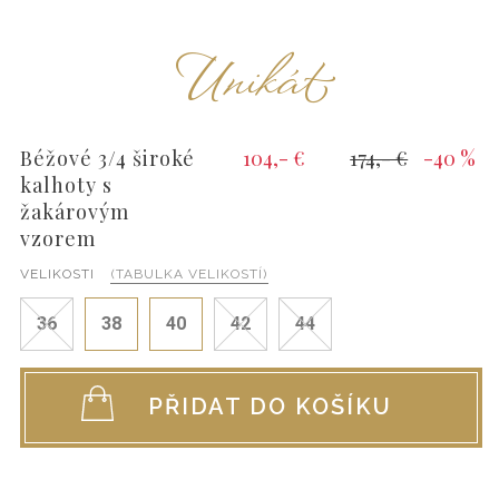
Unikát
Béžové 3/4 široké
104,- €
174,- €
-40 %
kalhoty s
žakárovým
vzorem
VELIKOSTI
(TABULKA VELIKOSTÍ)
36
38
40
42
44
PŘIDAT DO KOŠÍKU