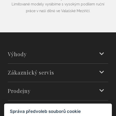
Limitované modely vyrábíme s vysokým podílem ruční
práce v naší dílně ve Valašské Meziříčí.
Výhody
Zákaznický servis
Prodejny
O nás
Správa předvoleb souborů cookie