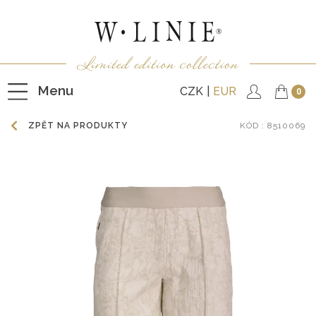
Menu
CZK
EUR
0
ZPĚT NA PRODUKTY
KÓD
: 8510069
HALENKY
TRIČKA
NEPODŠITÉ KABÁTKY
PODŠITÉ KABÁTKY
VESTY
KALHOTY
SUKNĚ