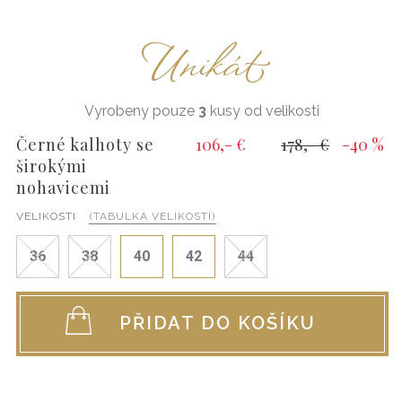
Unikát
Vyrobeny pouze
3
kusy od velikosti
Černé kalhoty se
106,- €
178,- €
-40 %
širokými
nohavicemi
VELIKOSTI
(TABULKA VELIKOSTÍ)
36
38
40
42
44
PŘIDAT DO KOŠÍKU