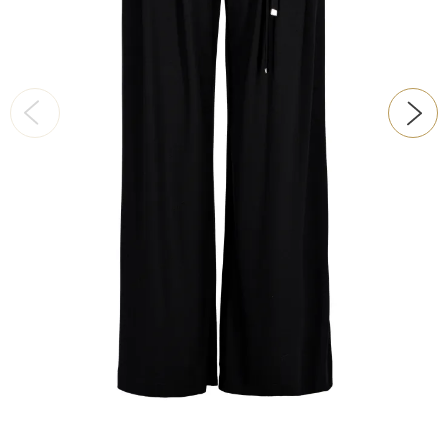
ŠATY
KABÁTY, BUNDY
DOPLŇKY
DÁRKOVÉ POUKAZY