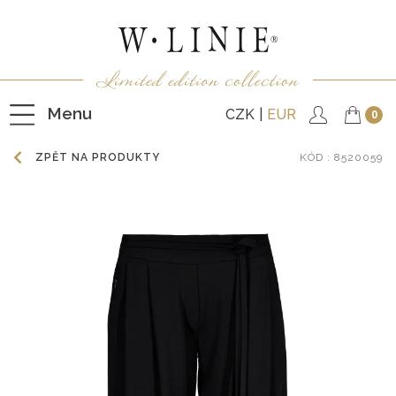
Menu
CZK
EUR
0
ZPĚT NA PRODUKTY
KÓD
: 8520059
HALENKY
TRIČKA
NEPODŠITÉ KABÁTKY
PODŠITÉ KABÁTKY
VESTY
KALHOTY
SUKNĚ