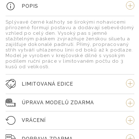
POPIS
Splývavé černé kalhoty se širokými nohavicemi
přirozeně formují postavu a dodávají sebevědomý
vzhled po celý den. Vysoký pas s jemně
stažitelným páskem zvýrazňuje ženskou siluetu a
zajišťuje dokonalé padnutí. Přímý, propracovaný
střih vytváří uhlazenou linii od boků až k podlaze.
Model je vyroben v krejčovské dílně s vysokým
podílem ruční práce v limitovaném počtu do 3
kusů od velikosti.
LIMITOVANÁ EDICE
ÚPRAVA MODELŮ ZDARMA
VRÁCENÍ
DOPRAVA ZDARMA