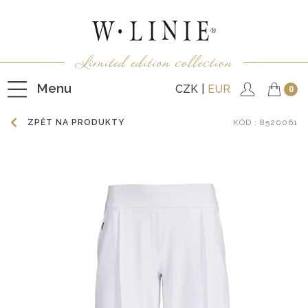
Menu
CZK
EUR
0
ZPĚT NA PRODUKTY
KÓD
: 8520061
HALENKY
TRIČKA
NEPODŠITÉ KABÁTKY
PODŠITÉ KABÁTKY
VESTY
KALHOTY
SUKNĚ