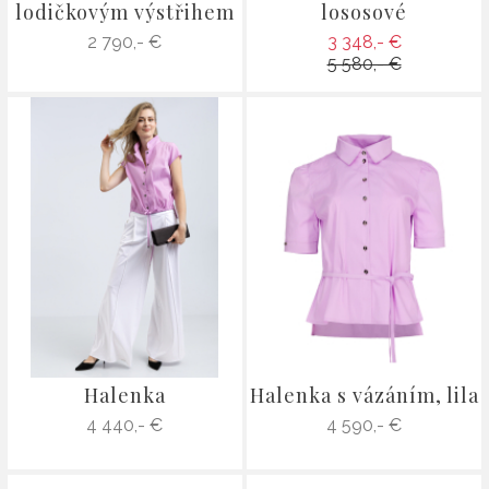
lodičkovým výstřihem
lososové
2 790,- €
3 348,- €
5 580,- €
Halenka
Halenka s vázáním, lila
4 440,- €
4 590,- €