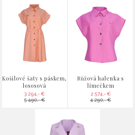
Košilové šaty s páskem,
Růžová halenka s
lososová
límečkem
3 294,- €
2 574,- €
5 490,- €
4 290,- €