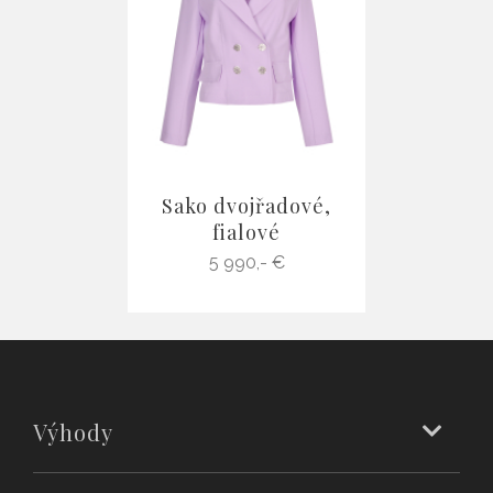
Sako dvojřadové,
fialové
5 990,- €
Výhody