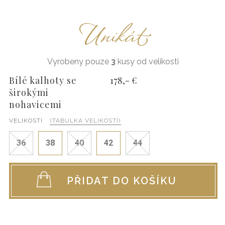
Unikát
Vyrobeny pouze
3
kusy od velikosti
Bílé kalhoty se
178,- €
širokými
nohavicemi
VELIKOSTI
(TABULKA VELIKOSTÍ)
36
38
40
42
44
PŘIDAT DO KOŠÍKU