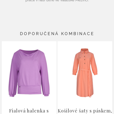
práce v naší dílně ve Valašské Meziříčí.
DOPORUČENÁ KOMBINACE
Fialová halenka s
Košilové šaty s páskem,