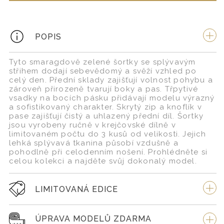
POPIS
Tyto smaragdově zelené šortky se splývavým
střihem dodají sebevědomý a svěží vzhled po
celý den. Přední sklady zajišťují volnost pohybu a
zároveň přirozeně tvarují boky a pas. Třpytivé
vsadky na bocích pásku přidávají modelu výrazný
a sofistikovaný charakter. Skrytý zip a knoflík v
pase zajišťují čistý a uhlazený přední díl. Šortky
jsou vyrobeny ručně v krejčovské dílně v
limitovaném počtu do 3 kusů od velikosti. Jejich
lehká splývavá tkanina působí vzdušně a
pohodlně při celodenním nošení. Prohlédněte si
celou kolekci a najděte svůj dokonalý model.
LIMITOVANÁ EDICE
ÚPRAVA MODELŮ ZDARMA