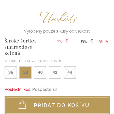
Unikát
Vyrobeny pouze
3
kusy od velikosti
Široké šortky,
77,- €
155,- €
-50 %
smaragdová
zelená
VELIKOSTI
(TABULKA VELIKOSTÍ)
36
38
40
42
44
Poslední kus
. Pospěšte si!
PŘIDAT DO KOŠÍKU