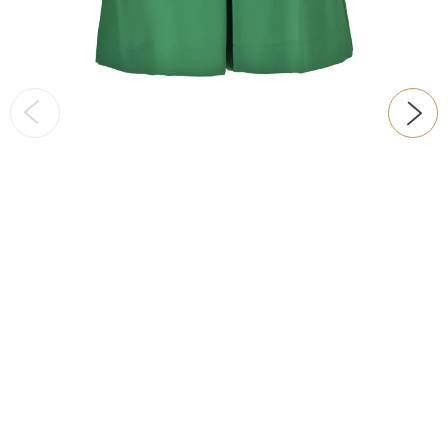
ŠATY
KABÁTY, BUNDY
DOPLŇKY
DÁRKOVÉ POUKAZY