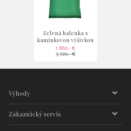
Zelená halenka s
kamínkovou výšivkou
1 860,- €
3 720,- €
Výhody
Zákaznický servis