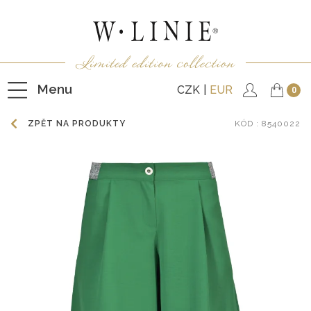
Menu
CZK
EUR
0
ZPĚT NA PRODUKTY
KÓD
: 8540022
HALENKY
TRIČKA
NEPODŠITÉ KABÁTKY
PODŠITÉ KABÁTKY
VESTY
KALHOTY
SUKNĚ