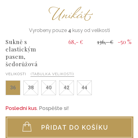
Unikát
Vyrobeny pouze
4
kusy od velikosti
Sukně s
68,- €
136,- €
-50 %
elastickým
pasem,
šedorůžová
VELIKOSTI
(TABULKA VELIKOSTÍ)
36
38
40
42
44
Poslední kus
. Pospěšte si!
PŘIDAT DO KOŠÍKU