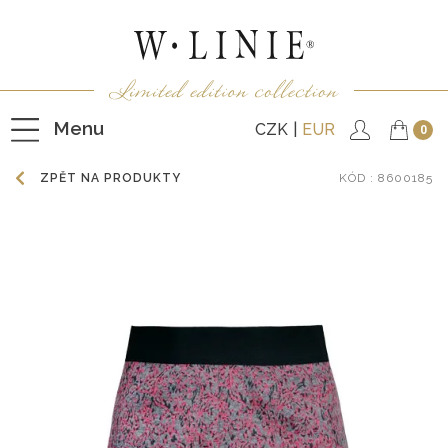
Menu
CZK
EUR
0
ZPĚT NA PRODUKTY
KÓD
: 8600185
HALENKY
TRIČKA
NEPODŠITÉ KABÁTKY
PODŠITÉ KABÁTKY
VESTY
KALHOTY
SUKNĚ