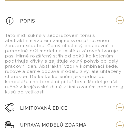
POPIS
Tato midi sukně v šedorůžovém tónu s
abstraktním vzorem zaujme svou přirozenou
ženskou siluetou. Černý elastický pas pevně a
pohodlně drží model na místě a zároveň tvaruje
pas. Mírně rozšířený střih od boků ke kolenům
podtrhuje křivky a zajišťuje volný pohyb po celý
pracovní den. Abstraktní vzor v kombinaci šedé,
růžové a černé dodává modelu živý, ale uhlazený
charakter. Délka ke kolenům je vhodná do
kanceláře i na formální příležitosti. Model je ušit
ručně v krejčovské dílně v limitovaném počtu do 3
kusů od velikosti.
LIMITOVANÁ EDICE
ÚPRAVA MODELŮ ZDARMA