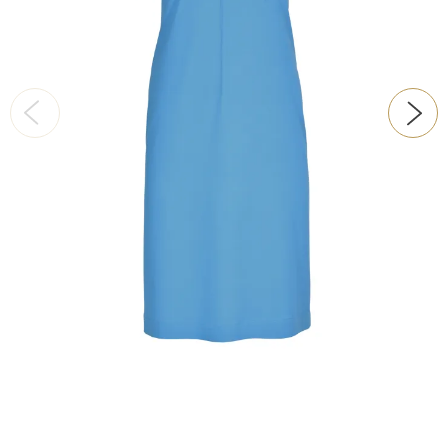
ŠATY
KABÁTY, BUNDY
DOPLŇKY
DÁRKOVÉ POUKAZY