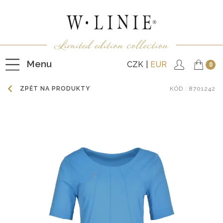
Menu
CZK
EUR
0
ZPĚT NA PRODUKTY
KÓD
: 8701242
HALENKY
TRIČKA
NEPODŠITÉ KABÁTKY
PODŠITÉ KABÁTKY
VESTY
KALHOTY
SUKNĚ