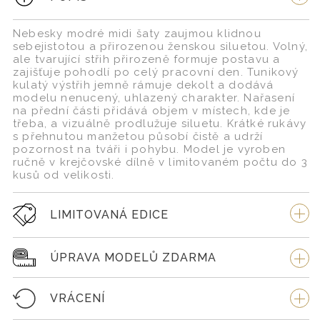
Nebesky modré midi šaty zaujmou klidnou
sebejistotou a přirozenou ženskou siluetou. Volný,
ale tvarující střih přirozeně formuje postavu a
zajišťuje pohodlí po celý pracovní den. Tunikový
kulatý výstřih jemně rámuje dekolt a dodává
modelu nenucený, uhlazený charakter. Nařasení
na přední části přidává objem v místech, kde je
třeba, a vizuálně prodlužuje siluetu. Krátké rukávy
s přehnutou manžetou působí čistě a udrží
pozornost na tváři i pohybu. Model je vyroben
ručně v krejčovské dílně v limitovaném počtu do 3
kusů od velikosti.
LIMITOVANÁ EDICE
ÚPRAVA MODELŮ ZDARMA
VRÁCENÍ