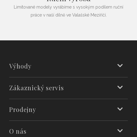
Limitované modely vyrábíme s vysokým podílem ruční
práce v naší dílně ve Valašské Meziříčí.
Výhody
Zákaznický servis
Prodejny
O nás