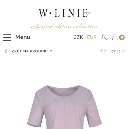
Menu
CZK
EUR
0
ZPĚT NA PRODUKTY
KÓD
: 8701249
HALENKY
TRIČKA
NEPODŠITÉ KABÁTKY
PODŠITÉ KABÁTKY
VESTY
KALHOTY
SUKNĚ