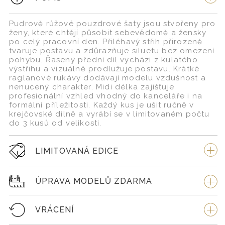
Pudrově růžové pouzdrové šaty jsou stvořeny pro
ženy, které chtějí působit sebevědomě a žensky
po celý pracovní den. Přiléhavý střih přirozeně
tvaruje postavu a zdůrazňuje siluetu bez omezení
pohybu. Řasený přední díl vychází z kulatého
výstřihu a vizuálně prodlužuje postavu. Krátké
raglanové rukávy dodávají modelu vzdušnost a
nenucený charakter. Midi délka zajišťuje
profesionální vzhled vhodný do kanceláře i na
formální příležitosti. Každý kus je ušit ručně v
krejčovské dílně a vyrábí se v limitovaném počtu
do 3 kusů od velikosti.
LIMITOVANÁ EDICE
ÚPRAVA MODELŮ ZDARMA
VRÁCENÍ