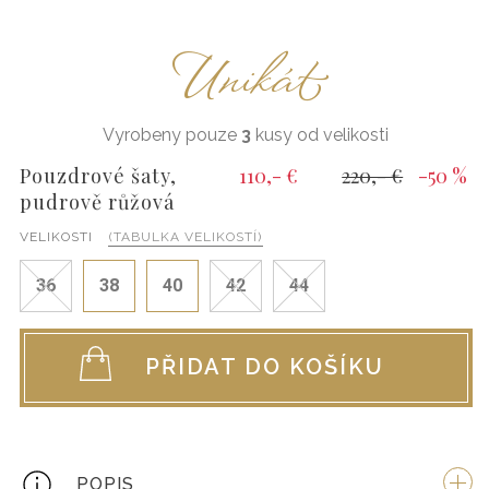
Unikát
Vyrobeny pouze
3
kusy od velikosti
Pouzdrové šaty,
110,- €
220,- €
-50 %
pudrově růžová
VELIKOSTI
(TABULKA VELIKOSTÍ)
36
38
40
42
44
PŘIDAT DO KOŠÍKU
POPIS