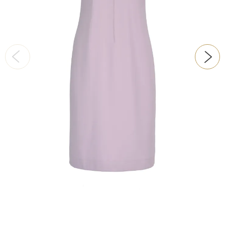
ŠATY
KABÁTY, BUNDY
DOPLŇKY
DÁRKOVÉ POUKAZY