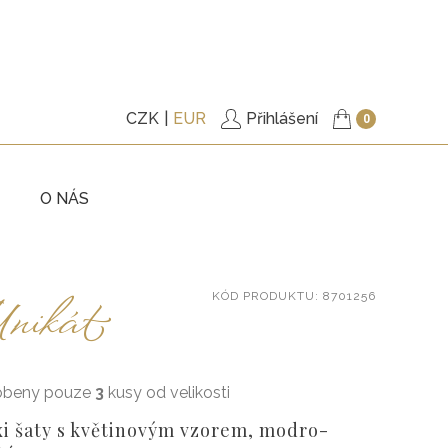
CZK
EUR
Přihlášení
0
O NÁS
KY
TRIČKA
nikát
KÓD
PRODUKTU
: 8701256
ITÉ
PODŠITÉ KABÁTKY
KY
KALHOTY
ŠATY
obeny pouze
3
kusy od velikosti
, BUNDY
DOPLŇKY
i šaty s květinovým vzorem, modro-
VÉ POUKAZY