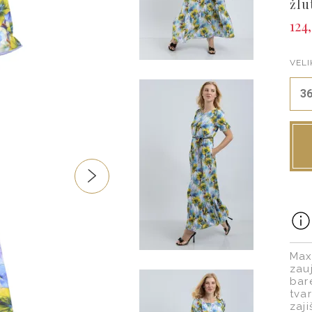
žlu
124,
VELI
3
Max
zau
bar
tvar
zaji