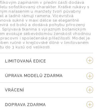
flíkovým zapínáním v přední části dodává
elu sofistikovaný charakter. Krátké rukávy s
ným nařasením u manžety tvoří půvabný
ail a ladně rámují ramena. Vícevrstvá
ánová sukně v maxi délce se elegantně
evírá od boků a dodává pohybu přirozený
h. Splývavá tkanina s výrazným botanickým
kem evokuje sebevědomou ženskost vhodnou
 pracovní i společenské příležitosti. Model je
oben ručně v krejčovské dílně v limitovaném
tu do 3 kusů od velikosti.
LIMITOVANÁ EDICE
ÚPRAVA MODELŮ ZDARMA
VRÁCENÍ
DOPRAVA ZDARMA