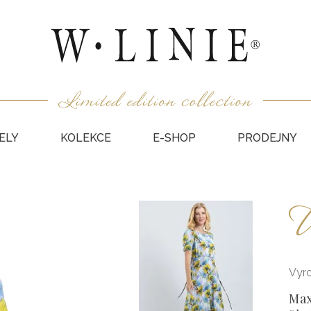
ELY
KOLEKCE
E-SHOP
PRODEJNY
HALEN
U
NEPODŠ
KABÁT
VESTY
SUKNĚ
Vyr
KABÁTY
Max
DÁRKO