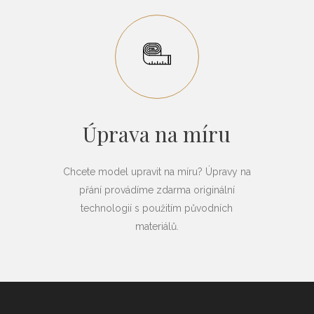
Úprava na míru
Chcete model upravit na míru? Úpravy na
přání provádíme zdarma originální
technologií s použitím původních
materiálů.