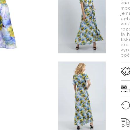
kno
mod
jem
det
vol
roz
švi
tis
pro
vyr
poč