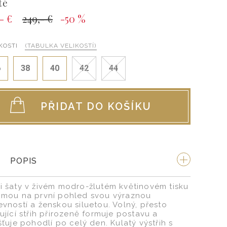
té
- €
249,- €
-50 %
KOSTI
(TABULKA VELIKOSTÍ)
6
38
40
42
44
PŘIDAT DO KOŠÍKU
POPIS
i šaty v živém modro-žlutém květinovém tisku
jmou na první pohled svou výraznou
evností a ženskou siluetou. Volný, přesto
ující střih přirozeně formuje postavu a
šťuje pohodlí po celý den. Kulatý výstřih s