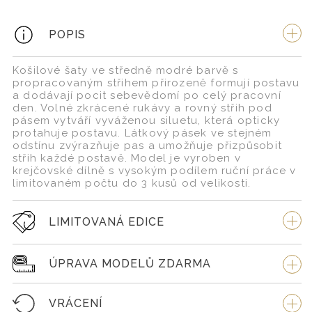
POPIS
Košilové šaty ve středně modré barvě s
propracovaným střihem přirozeně formují postavu
a dodávají pocit sebevědomí po celý pracovní
den. Volné zkrácené rukávy a rovný střih pod
pásem vytváří vyváženou siluetu, která opticky
protahuje postavu. Látkový pásek ve stejném
odstínu zvýrazňuje pas a umožňuje přizpůsobit
střih každé postavě. Model je vyroben v
krejčovské dílně s vysokým podílem ruční práce v
limitovaném počtu do 3 kusů od velikosti.
LIMITOVANÁ EDICE
ÚPRAVA MODELŮ ZDARMA
VRÁCENÍ