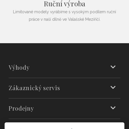
Ruční výroba
Limitované modely vyrábíme s vysokým podílem ruční
práce v naší dílně ve Valašské Meziříčí.
Výhody
Zákaznický servis
Prodejny
O nás