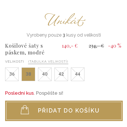
Unikát
Vyrobeny pouze
3
kusy od velikosti
Košilové šaty s
140,- €
234,- €
-40 %
páskem, modré
VELIKOSTI
(TABULKA VELIKOSTÍ)
36
38
40
42
44
Poslední kus
. Pospěšte si!
PŘIDAT DO KOŠÍKU