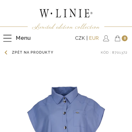
Menu
CZK
EUR
0
ZPĚT NA PRODUKTY
KÓD
: 8701372
HALENKY
TRIČKA
NEPODŠITÉ KABÁTKY
PODŠITÉ KABÁTKY
VESTY
KALHOTY
SUKNĚ