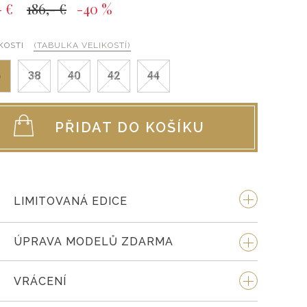
- €
186,- €
-40 %
KOSTI
(TABULKA VELIKOSTÍ)
6
38
40
42
44
PŘIDAT DO KOŠÍKU
LIMITOVANÁ EDICE
ÚPRAVA MODELŮ ZDARMA
VRÁCENÍ