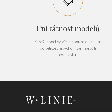
Unikátnost modelů
Každý model vytváříme pouze do 4 kusů
od velikosti, abychom vám zaručili
exkluzivitu.