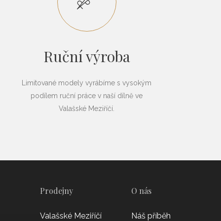
Ruční výroba
Limitované modely vyrábíme s vysokým
podílem ruční práce v naší dílně ve
Valašské Meziříčí.
Prodejny
O nás
Valašské Meziříčí
Náš příběh