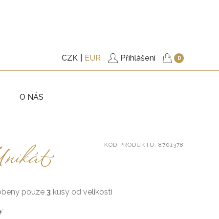
CZK
EUR
Přihlášení
0
O NÁS
KY
TRIČKA
nikát
KÓD
PRODUKTU
: 8701378
ITÉ
PODŠITÉ KABÁTKY
KY
KALHOTY
ŠATY
obeny pouze
3
kusy od velikosti
, BUNDY
DOPLŇKY
y
VÉ POUKAZY