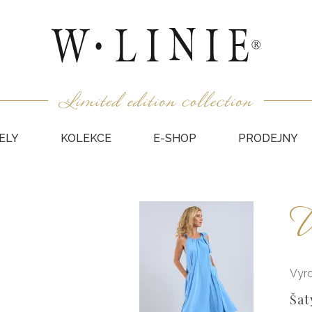
ELY
KOLEKCE
E-SHOP
PRODEJNY
HALEN
U
NEPODŠ
KABÁT
VESTY
SUKNĚ
Vyr
KABÁTY
Šat
DÁRKO