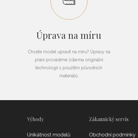
Úprava na míru
Chcete model upravit na míru? Úpravy na
přání provádíme zdarma originální
technologií s použitím původních
materiálů.
Výhody
Zákaznický servis
Unikátnost modelů
Obchodní podmínky