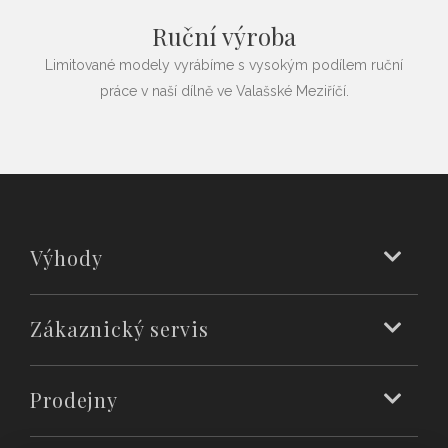
Ruční výroba
Limitované modely vyrábíme s vysokým podílem ruční
práce v naší dílně ve Valašské Meziříčí.
Výhody
Zákaznický servis
Prodejny