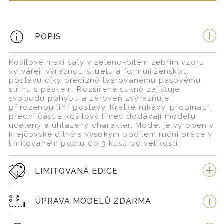
POPIS
Košilové maxi šaty v zeleno-bílém zebřím vzoru
vytvářejí výraznou siluetu a formují ženskou
postavu díky precizně tvarovanému pasovému
střihu s páskem. Rozšířená sukně zajišťuje
svobodu pohybu a zároveň zvýrazňuje
přirozenou linii postavy. Krátké rukávy, propínací
přední část a košilový límec dodávají modelu
ucelený a uhlazený charakter. Model je vyroben v
krejčovské dílně s vysokým podílem ruční práce v
limitovaném počtu do 3 kusů od velikosti.
LIMITOVANÁ EDICE
ÚPRAVA MODELŮ ZDARMA