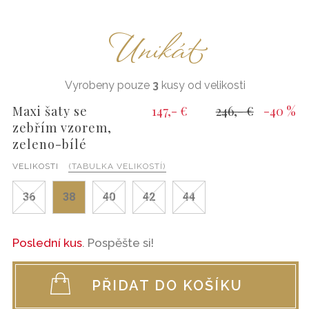
Unikát
Vyrobeny pouze
3
kusy od velikosti
Maxi šaty se
147,- €
246,- €
-40 %
zebřím vzorem,
zeleno-bílé
VELIKOSTI
(TABULKA VELIKOSTÍ)
36
38
40
42
44
Poslední kus
. Pospěšte si!
PŘIDAT DO KOŠÍKU