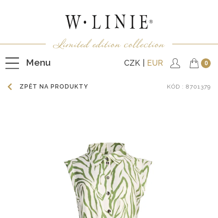
Menu
CZK
EUR
0
ZPĚT NA PRODUKTY
KÓD
: 8701379
HALENKY
TRIČKA
NEPODŠITÉ KABÁTKY
PODŠITÉ KABÁTKY
VESTY
KALHOTY
SUKNĚ