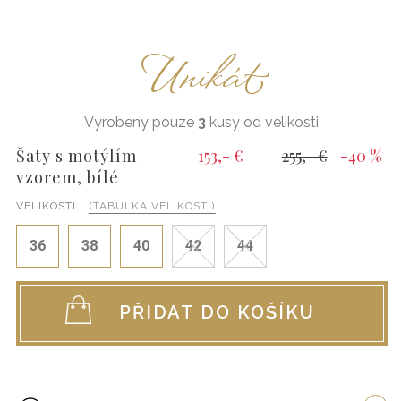
Unikát
Vyrobeny pouze
3
kusy od velikosti
Šaty s motýlím
153,- €
255,- €
-40 %
vzorem, bílé
VELIKOSTI
(TABULKA VELIKOSTÍ)
36
38
40
42
44
PŘIDAT DO KOŠÍKU