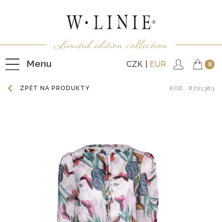
Menu
CZK
EUR
0
ZPĚT NA PRODUKTY
KÓD
: 8701383
HALENKY
TRIČKA
NEPODŠITÉ KABÁTKY
PODŠITÉ KABÁTKY
VESTY
KALHOTY
SUKNĚ