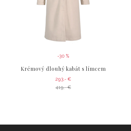
-30 %
Krémový dlouhý kabát s límcem
293,- €
419,- €