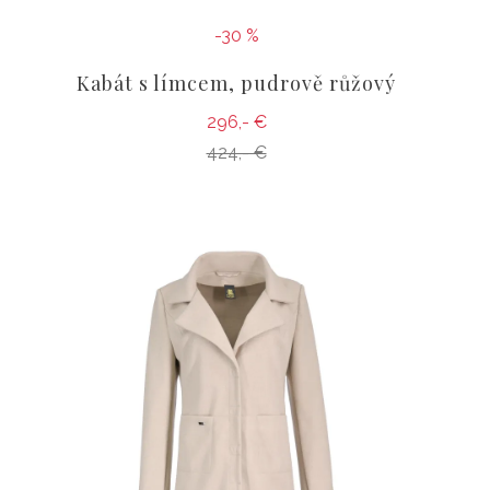
-30 %
Kabát s límcem, pudrově růžový
296,- €
424,- €