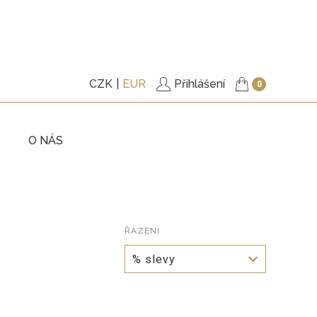
CZK
EUR
Přihlášení
0
O NÁS
KY
TRIČKA
ITÉ
PODŠITÉ KABÁTKY
KY
ŘAZENÍ
KALHOTY
% slevy
ŠATY
, BUNDY
DOPLŇKY
VÉ POUKAZY