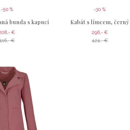
-50 %
-30 %
aná bunda s kapucí
Kabát s límcem, černý
208,- €
296,- €
416,- €
424,- €