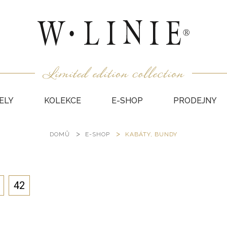
ELY
KOLEKCE
E-SHOP
PRODEJNY
DOMŮ
E-SHOP
KABÁTY, BUNDY
HALEN
NEPODŠ
KABÁT
VESTY
42
SUKNĚ
KABÁTY
DÁRKO