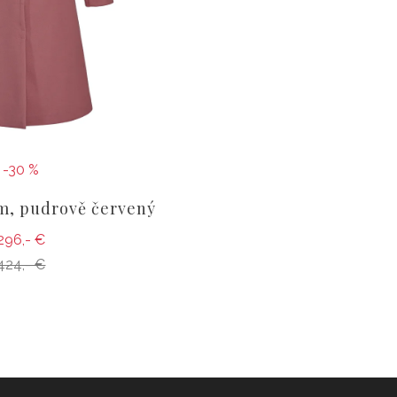
-30 %
m, pudrově červený
296,- €
424,- €