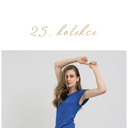
ŠATY
KABÁTY, BUNDY
25. kolekce
DOPLŇKY
DÁRKOVÉ POUKAZY