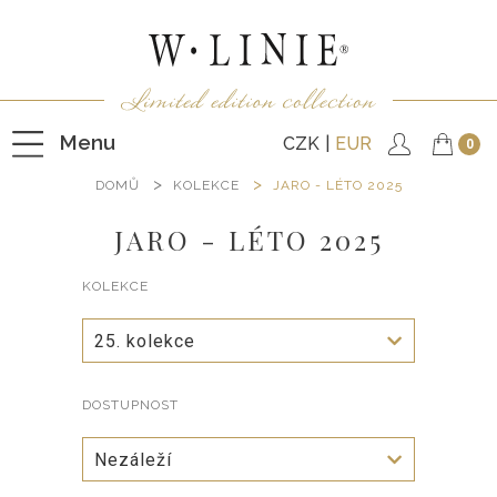
Menu
CZK
EUR
0
DOMŮ
KOLEKCE
JARO - LÉTO 2025
JARO - LÉTO 2025
HALENKY
KOLEKCE
TRIČKA
NEPODŠITÉ KABÁTKY
25. kolekce
PODŠITÉ KABÁTKY
DOSTUPNOST
VESTY
KALHOTY
Nezáleží
SUKNĚ