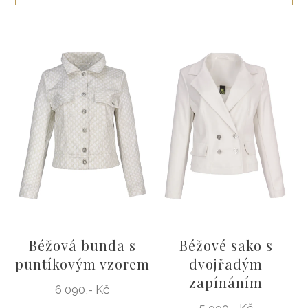
ŠATY
KABÁTY, BUNDY
DOPLŇKY
DÁRKOVÉ POUKAZY
Béžová bunda s
Béžové sako s
puntíkovým vzorem
dvojřadým
zapínáním
6 090,- Kč
5 990,- Kč