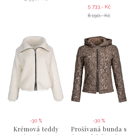
5 733,- Kč
8 190,- Kč
-30 %
-30 %
Krémová teddy
Prošívaná bunda s