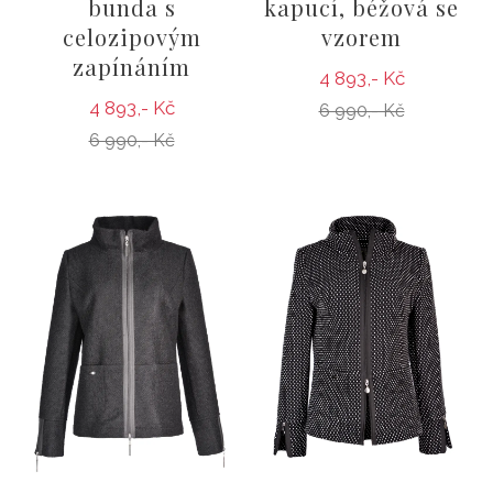
bunda s
kapucí, béžová se
celozipovým
vzorem
zapínáním
4 893,- Kč
4 893,- Kč
6 990,- Kč
6 990,- Kč