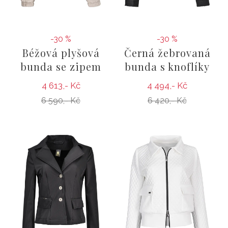
-30 %
-30 %
Béžová plyšová
Černá žebrovaná
bunda se zipem
bunda s knoflíky
4 613,- Kč
4 494,- Kč
6 590,- Kč
6 420,- Kč