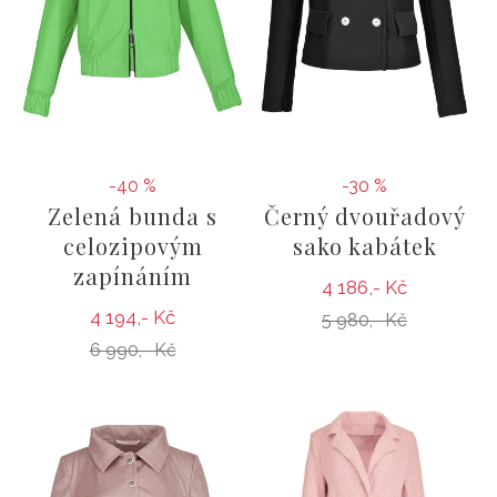
-40 %
-30 %
Zelená bunda s
Černý dvouřadový
celozipovým
sako kabátek
zapínáním
4 186,- Kč
4 194,- Kč
5 980,- Kč
6 990,- Kč