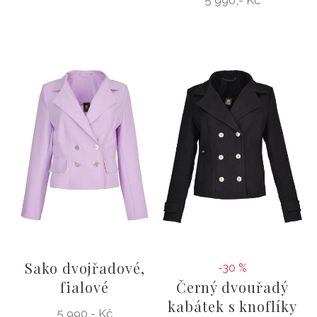
Sako dvojřadové,
-30 %
fialové
Černý dvouřadý
kabátek s knoflíky
5 990,- Kč