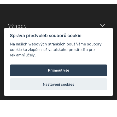
Výhody
Správa předvoleb souborů cookie
Zákaznický servis
Na našich webových stránkách používáme soubory
cookie ke zlepšení uživatelského prostředí a pro
reklamní účely.
Prodejny
Přijmout vše
O nás
Nastavení cookies