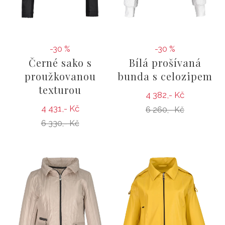
-30 %
-30 %
Černé sako s
Bílá prošívaná
proužkovanou
bunda s celozipem
texturou
4 382,- Kč
4 431,- Kč
6 260,- Kč
6 330,- Kč