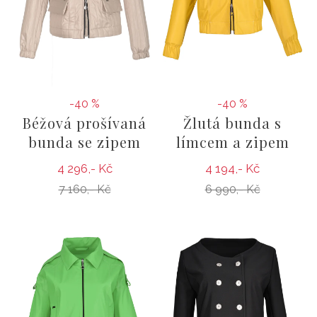
-40 %
-40 %
Béžová prošívaná
Žlutá bunda s
bunda se zipem
límcem a zipem
4 296,- Kč
4 194,- Kč
7 160,- Kč
6 990,- Kč