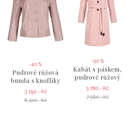
-50 %
-40 %
Kabát s páskem,
Pudrově růžová
pudrově růžový
bunda s knoflíky
3 780,- Kč
3 792,- Kč
7 560,- Kč
6 320,- Kč