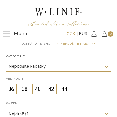
Menu
CZK
EUR
0
DOMŮ
E-SHOP
NEPODŠITÉ KABÁTKY
KATEGORIE
HALENKY
Nepodšité kabátky
TRIČKA
NEPODŠITÉ KABÁTKY
VELIKOSTI
PODŠITÉ KABÁTKY
36
38
40
42
44
VESTY
ŘAZENÍ
KALHOTY
Nejdražší
SUKNĚ