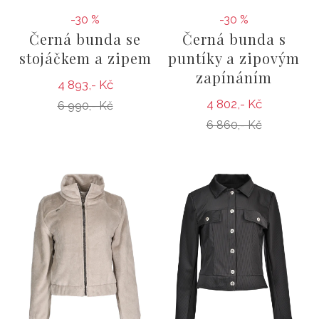
-30 %
-30 %
Černá bunda se
Černá bunda s
stojáčkem a zipem
puntíky a zipovým
zapínáním
4 893,- Kč
4 802,- Kč
6 990,- Kč
6 860,- Kč