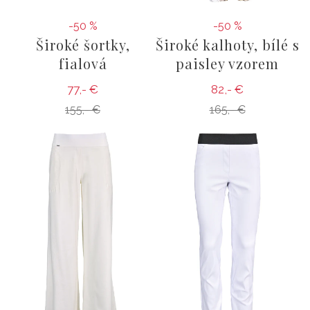
-50 %
-50 %
Široké šortky,
Široké kalhoty, bílé s
fialová
paisley vzorem
77,- €
82,- €
155,- €
165,- €