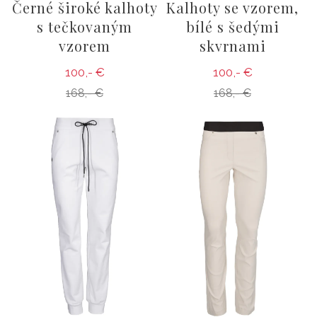
Černé široké kalhoty
Kalhoty se vzorem,
s tečkovaným
bílé s šedými
vzorem
skvrnami
100,- €
100,- €
168,- €
168,- €