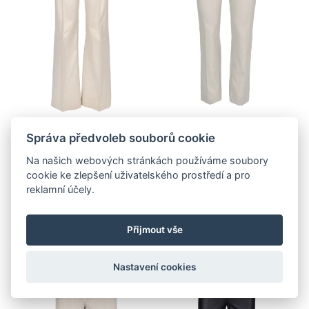
Správa předvoleb souborů cookie
-50 %
-50 %
Zvonové kalhoty,
Kalhoty s přímým
Na našich webových stránkách používáme soubory
krémová
střihem, světle
cookie ke zlepšení uživatelského prostředí a pro
reklamní účely.
béžové
88,- €
85,- €
176,- €
Přijmout vše
170,- €
Nastavení cookies