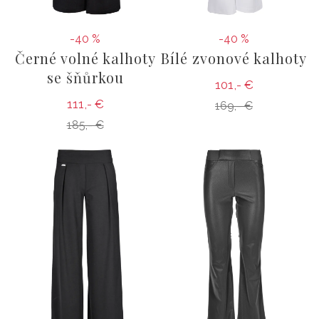
-40 %
-40 %
Černé volné kalhoty
Bílé zvonové kalhoty
se šňůrkou
101,- €
111,- €
169,- €
185,- €