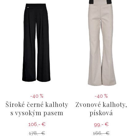
-40 %
-40 %
Široké černé kalhoty
Zvonové kalhoty,
s vysokým pasem
písková
106,- €
99,- €
178,- €
166,- €