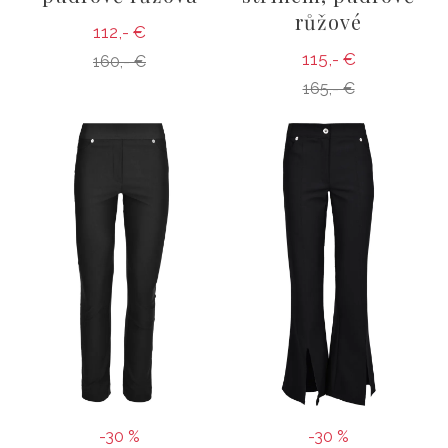
růžové
112,- €
115,- €
160,- €
165,- €
-30 %
-30 %