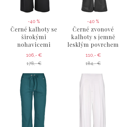
-40 %
-40 %
Černé kalhoty se
Černé zvonové
širokými
kalhoty s jemně
nohavicemi
lesklým povrchem
106,- €
110,- €
178,- €
184,- €