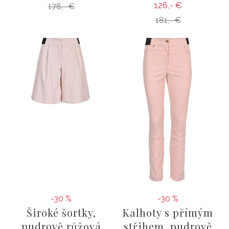
126,- €
178,- €
181,- €
-30 %
-30 %
Široké šortky,
Kalhoty s přímým
pudrově růžová
střihem, pudrově