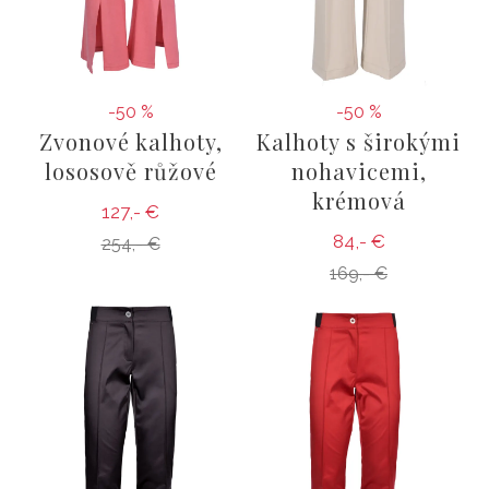
-50 %
-50 %
Zvonové kalhoty,
Kalhoty s širokými
lososově růžové
nohavicemi,
krémová
127,- €
84,- €
254,- €
169,- €