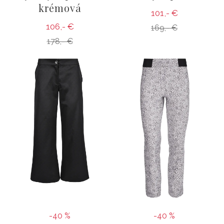
krémová
101,- €
106,- €
169,- €
178,- €
-40 %
-40 %