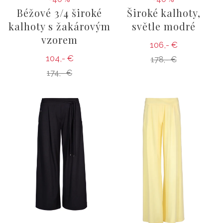
Béžové 3/4 široké
Široké kalhoty,
kalhoty s žakárovým
světle modré
vzorem
106,- €
104,- €
178,- €
174,- €