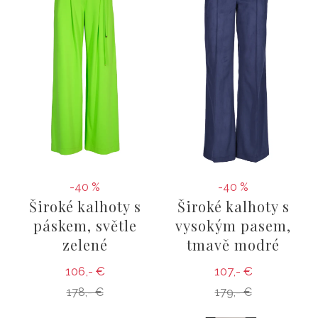
-40 %
-40 %
Široké kalhoty s
Široké kalhoty s
páskem, světle
vysokým pasem,
zelené
tmavě modré
106,- €
107,- €
178,- €
179,- €