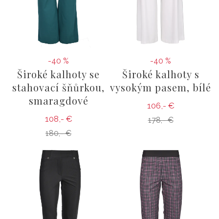
-40 %
-40 %
Široké kalhoty se
Široké kalhoty s
stahovací šňůrkou,
vysokým pasem, bílé
smaragdové
106,- €
108,- €
178,- €
180,- €