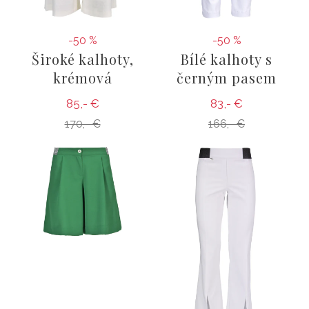
-50 %
-50 %
Široké kalhoty,
Bílé kalhoty s
krémová
černým pasem
85,- €
83,- €
170,- €
166,- €