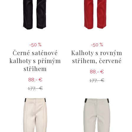
-50 %
-50 %
Černé saténové
Kalhoty s rovným
kalhoty s přímým
střihem, červené
střihem
88,- €
88,- €
177,- €
177,- €