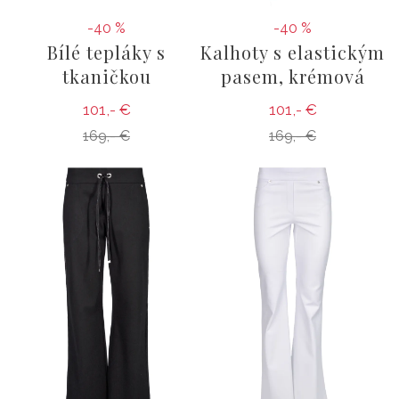
-40 %
-40 %
Bílé tepláky s
Kalhoty s elastickým
tkaničkou
pasem, krémová
101,- €
101,- €
169,- €
169,- €