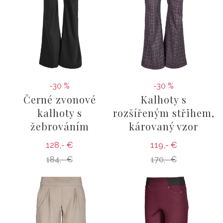
-30 %
-30 %
Černé zvonové
Kalhoty s
kalhoty s
rozšířeným střihem,
žebrováním
károvaný vzor
128,- €
119,- €
184,- €
170,- €