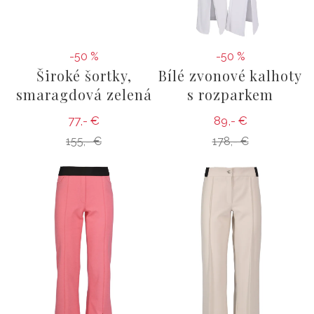
-50 %
-50 %
Široké šortky,
Bílé zvonové kalhoty
smaragdová zelená
s rozparkem
77,- €
89,- €
155,- €
178,- €