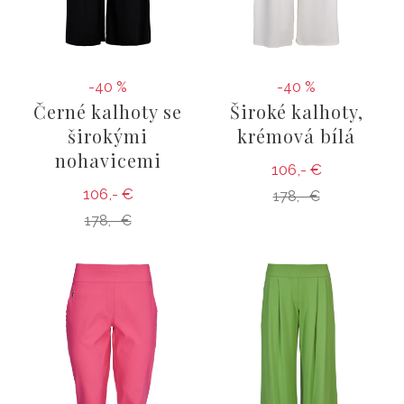
-40 %
-40 %
Černé kalhoty se
Široké kalhoty,
širokými
krémová bílá
nohavicemi
106,- €
106,- €
178,- €
178,- €