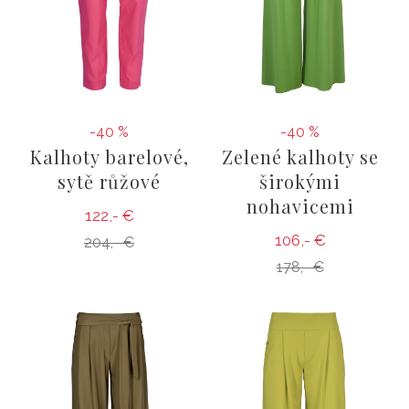
-40 %
-40 %
Kalhoty barelové,
Zelené kalhoty se
sytě růžové
širokými
nohavicemi
122,- €
106,- €
204,- €
178,- €