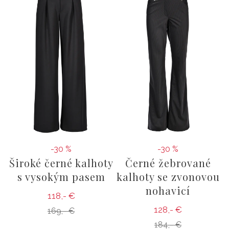
-30 %
-30 %
Široké černé kalhoty
Černé žebrované
s vysokým pasem
kalhoty se zvonovou
nohavicí
118,- €
128,- €
169,- €
184,- €