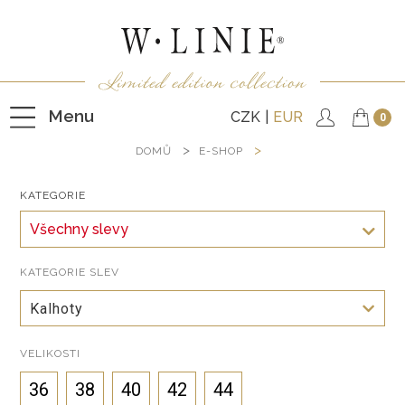
Menu
CZK
EUR
0
DOMŮ
E-SHOP
KATEGORIE
HALENKY
Všechny slevy
TRIČKA
NEPODŠITÉ KABÁTKY
KATEGORIE SLEV
PODŠITÉ KABÁTKY
Kalhoty
VESTY
VELIKOSTI
KALHOTY
36
38
40
42
44
SUKNĚ